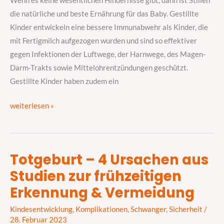
Wenn es keine wesentlichen Hindernisse gibt, dann ist Stillen
Kind
die natürliche und beste Ernährung für das Baby. Gestillte
Kinder entwickeln eine bessere Immunabwehr als Kinder, die
mit Fertigmilch aufgezogen wurden und sind so effektiver
gegen Infektionen der Luftwege, der Harnwege, des Magen-
Darm-Trakts sowie Mittelohrentzündungen geschützt.
Gestillte Kinder haben zudem ein
weiterlesen »
Totgeburt – 4 Ursachen aus
Totgeburt
Studien zur frühzeitigen
–
4
Erkennung & Vermeidung
Ursachen
Kindesentwicklung
,
Komplikationen
,
Schwanger
,
Sicherheit
/
aus
28. Februar 2023