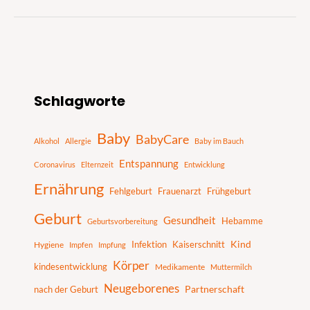
S
Schlagworte
u
c
Baby
BabyCare
h
Alkohol
Allergie
Baby im Bauch
e
Entspannung
Coronavirus
Elternzeit
Entwicklung
n
Ernährung
Fehlgeburt
Frauenarzt
Frühgeburt
Geburt
Gesundheit
Hebamme
Geburtsvorbereitung
Infektion
Kaiserschnitt
Kind
Hygiene
Impfen
Impfung
Körper
kindesentwicklung
Medikamente
Muttermilch
Neugeborenes
nach der Geburt
Partnerschaft