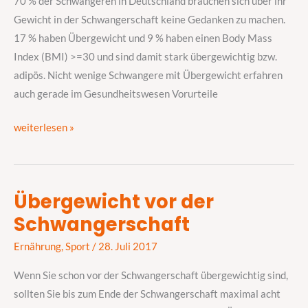
70 % der Schwangeren in Deutschland brauchen sich über ihr
das
Gewicht in der Schwangerschaft keine Gedanken zu machen.
können
17 % haben Übergewicht und 9 % haben einen Body Mass
Sie
Index (BMI) >=30 und sind damit stark übergewichtig bzw.
tun
adipös. Nicht wenige Schwangere mit Übergewicht erfahren
auch gerade im Gesundheitswesen Vorurteile
weiterlesen »
Übergewicht vor der
Übergewicht
Schwangerschaft
vor
der
Ernährung
,
Sport
/
28. Juli 2017
Schwangerschaft
Wenn Sie schon vor der Schwangerschaft übergewichtig sind,
sollten Sie bis zum Ende der Schwangerschaft maximal acht