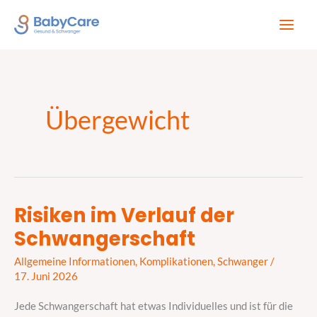
Zum
Inhalt
springen
Übergewicht
Risiken im Verlauf der
Risiken
Schwangerschaft
im
Verlauf
Allgemeine Informationen
,
Komplikationen
,
Schwanger
/
der
17. Juni 2026
Schwangerschaft
Jede Schwangerschaft hat etwas Individuelles und ist für die