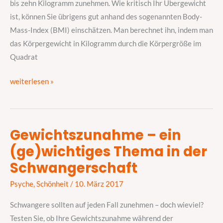
bis zehn Kilogramm zunehmen. Wie kritisch Ihr Übergewicht
ist, können Sie übrigens gut anhand des sogenannten Body-
Mass-Index (BMI) einschätzen. Man berechnet ihn, indem man
das Körpergewicht in Kilogramm durch die Körpergröße im
Quadrat
weiterlesen »
Gewichtszunahme – ein
Gewichtszunahme
(ge)wichtiges Thema in der
–
ein
Schwangerschaft
(ge)wichtiges
Psyche
,
Schönheit
/
10. März 2017
Thema
in
Schwangere sollten auf jeden Fall zunehmen – doch wieviel?
der
Testen Sie, ob Ihre Gewichtszunahme während der