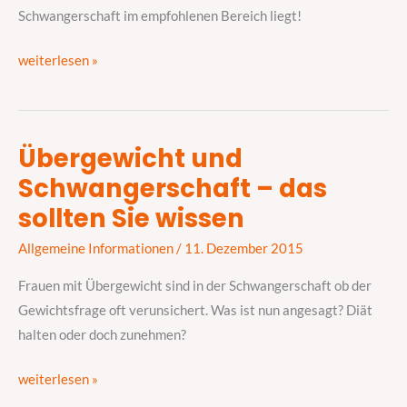
Schwangerschaft
Schwangerschaft im empfohlenen Bereich liegt!
weiterlesen »
Übergewicht und
Übergewicht
Schwangerschaft – das
und
Schwangerschaft
sollten Sie wissen
–
Allgemeine Informationen
/
11. Dezember 2015
das
sollten
Frauen mit Übergewicht sind in der Schwangerschaft ob der
Sie
Gewichtsfrage oft verunsichert. Was ist nun angesagt? Diät
wissen
halten oder doch zunehmen?
weiterlesen »