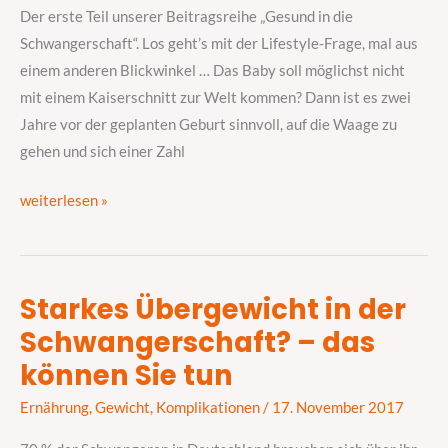
Eine
Der erste Teil unserer Beitragsreihe „Gesund in die
Frage
Schwangerschaft“. Los geht’s mit der Lifestyle-Frage, mal aus
des
einem anderen Blickwinkel … Das Baby soll möglichst nicht
Lebensstils
mit einem Kaiserschnitt zur Welt kommen? Dann ist es zwei
Jahre vor der geplanten Geburt sinnvoll, auf die Waage zu
gehen und sich einer Zahl
weiterlesen »
Starkes Übergewicht in der
Starkes
Schwangerschaft? – das
Übergewicht
in
können Sie tun
der
Ernährung
,
Gewicht
,
Komplikationen
/
17. November 2017
Schwangerschaft?
–