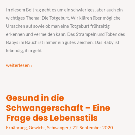
Studien
zur
In diesem Beitrag geht es um ein schwieriges, aber auch ein
frühzeitigen
wichtiges Thema: Die Totgeburt. Wir klären über mögliche
Erkennung
Ursachen auf sowie ob man eine Totgeburt frühzeitig
&
erkennen und vermeiden kann. Das Strampeln und Toben des
Vermeidung
Babys im Bauch ist immer ein gutes Zeichen: Das Baby ist
lebendig, ihm geht
weiterlesen »
Gesund in die
Gesund
Schwangerschaft – Eine
in
die
Frage des Lebensstils
Schwangerschaft
Ernährung
,
Gewicht
,
Schwanger
/
22. September 2020
–