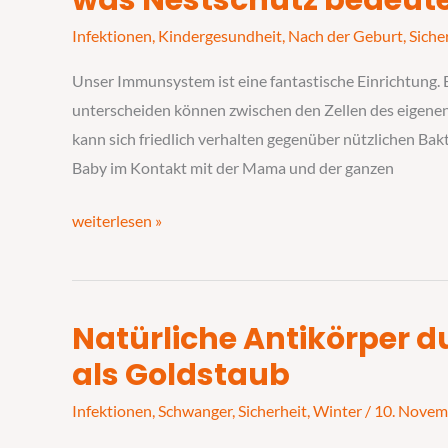
was Nestschutz bedeut
Kind,
Infektionen
,
Kindergesundheit
,
Nach der Geburt
,
Siche
Oma,
Opa
Unser Immunsystem ist eine fantastische Einrichtung. 
und
unterscheiden können zwischen den Zellen des eigenen
Tanten
kann sich friedlich verhalten gegenüber nützlichen Ba
auch
Baby im Kontakt mit der Mama und der ganzen
–
was
weiterlesen »
Nestschutz
bedeutet
Natürliche Antikörper d
Natürliche
Antikörper
als Goldstaub
durch
Infektionen
,
Schwanger
,
Sicherheit
,
Winter
/
10. Novem
Impfen