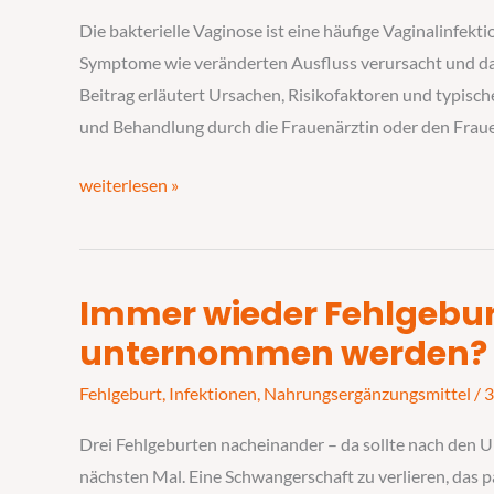
Risiken,
Die bakterielle Vaginose ist eine häufige Vaginalinfekt
Symptome
Symptome wie veränderten Ausfluss verursacht und das
und
Beitrag erläutert Ursachen, Risikofaktoren und typisc
Prävention
und Behandlung durch die Frauenärztin oder den Fra
von
Vaginalinfektionen
weiterlesen »
Immer wieder Fehlgebu
Immer
wieder
unternommen werden?
Fehlgeburten
Fehlgeburt
,
Infektionen
,
Nahrungsergänzungsmittel
/
3
–
was
Drei Fehlgeburten nacheinander – da sollte nach den 
kann
nächsten Mal. Eine Schwangerschaft zu verlieren, das pa