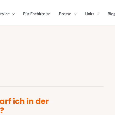
rvice
Für Fachkreise
Presse
Links
Blo
rf ich in der
?