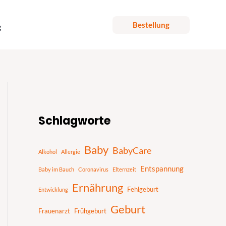
Bestellung
g
S
u
Schlagworte
c
h
Baby
BabyCare
Alkohol
Allergie
e
Entspannung
n
Baby im Bauch
Coronavirus
Elternzeit
Ernährung
Fehlgeburt
Entwicklung
Geburt
Frauenarzt
Frühgeburt