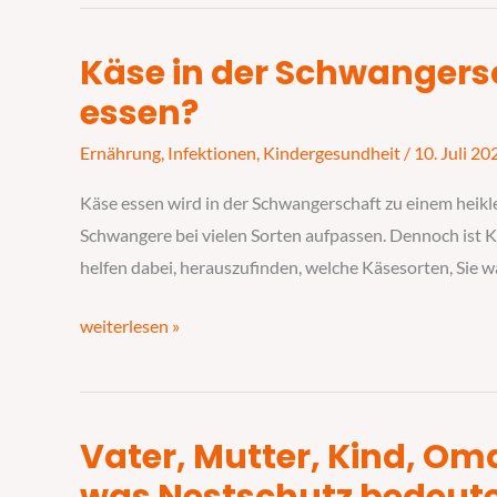
Käse in der Schwangersc
Käse
in
essen?
der
Ernährung
,
Infektionen
,
Kindergesundheit
/
10. Juli 20
Schwangerschaft
–
Käse essen wird in der Schwangerschaft zu einem heikl
welchen
Schwangere bei vielen Sorten aufpassen. Dennoch ist Kä
darf
helfen dabei, herauszufinden, welche Käsesorten, Sie 
ich
essen?
weiterlesen »
Vater, Mutter, Kind, O
Vater,
Mutter,