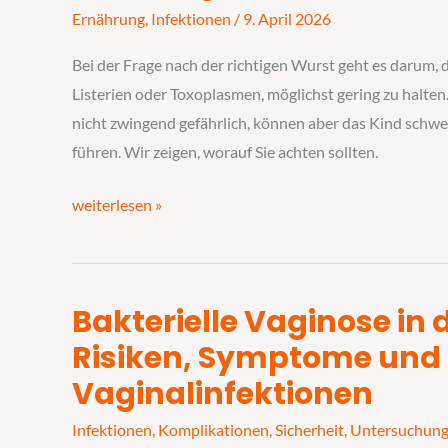
welche
Ernährung
,
Infektionen
/
9. April 2026
Sorten
darf
Bei der Frage nach der richtigen Wurst geht es darum, 
ich
Listerien oder Toxoplasmen, möglichst gering zu halten
in
nicht zwingend gefährlich, können aber das Kind schwer
der
führen. Wir zeigen, worauf Sie achten sollten.
Schwangerschaft
essen?
weiterlesen »
Bakterielle Vaginose in
Bakterielle
Vaginose
Risiken, Symptome und 
in
Vaginalinfektionen
der
Infektionen
,
Komplikationen
,
Sicherheit
,
Untersuchun
Schwangerschaft: