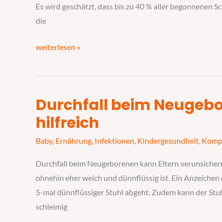
dagegen
Es wird geschätzt, dass bis zu 40 % aller begonnenen S
unternommen
die
werden?
weiterlesen »
Durchfall beim Neugebor
Durchfall
beim
hilfreich
Neugeborenen
Baby
,
Ernährung
,
Infektionen
,
Kindergesundheit
,
Kompl
–
3
Durchfall beim Neugeborenen kann Eltern verunsichern,
Tipps
ohnehin eher weich und dünnflüssig ist. Ein Anzeichen da
sind
5-mal dünnflüssiger Stuhl abgeht. Zudem kann der Stuh
hilfreich
schleimig