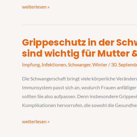
weiterlesen »
Grippeschutz in der Sc
Grippeschutz
in
sind wichtig für Mutter 
der
Impfung
,
Infektionen
,
Schwanger
,
Winter
/
30. Septemb
Schwangerschaft:
Impfungen
Die Schwangerschaft bringt viele körperliche Veränderu
sind
Immunsystem passt sich an, wodurch Frauen anfälliger
wichtig
sollten Sie also aufpassen. Denn insbesondere Grippe
für
Komplikationen hervorrufen, die sowohl die Gesundhei
Mutter
&
weiterlesen »
Kind