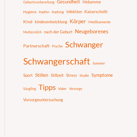
Gesundheit
Hebamme
Geburtsvorbereitung
Infektion
Kaiserschnitt
Hygiene
Impfen
Impfung
Körper
Kind
kindesentwicklung
Medikamente
Neugeborenes
nach der Geburt
Muttermilch
Schwanger
Partnerschaft
Psyche
Schwangerschaft
Sommer
Stillen
Symptome
Sport
Stillzeit
Stress
Studie
Tipps
Vater
Säugling
Vorsorge
Vorsorgeuntersuchung