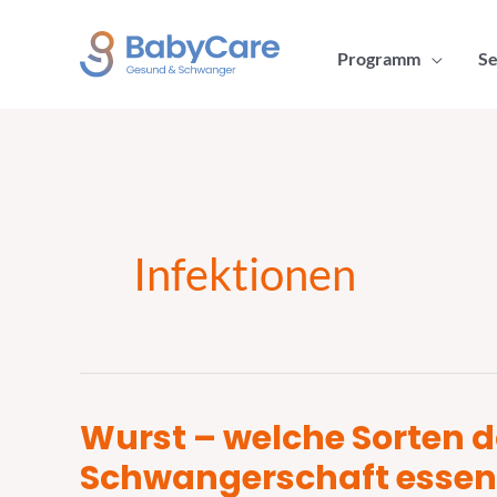
Zum
Inhalt
Programm
Se
springen
Infektionen
Wurst – welche Sorten da
Wurst
–
Schwangerschaft essen