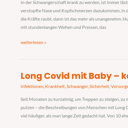
–
In der Schwangerschaft krank zu werden, ist immer lä
kostbarer
verstopfte Nase und Kopfschmerzen dazukommen, in d
als
die Kräfte raubt, dann ist das mehr als unangenehm. 
Goldstaub
mit stundenlangen Wehen und Pressen, das
weiterlesen »
Long Covid mit Baby – k
Long
Covid
Infektionen
,
Krankheit
,
Schwanger
,
Sicherheit
,
Vorsorg
mit
Seit Monaten zu kurzatmig, um Treppen zu steigen, zu 
Baby
putzen – die Beschreibungen von Menschen mit Long C
–
viel häufiger, als man lange Zeit gedacht hat. Von 10 e
keine
Kraft