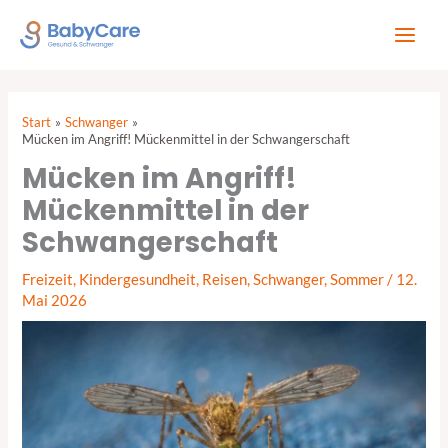
Zum
Inhalt
springen
Start
Schwanger
Mücken im Angriff! Mückenmittel in der Schwangerschaft
Mücken im Angriff!
Mückenmittel in der
Schwangerschaft
Freizeit
,
Kindergesundheit
,
Reisen
,
Schwanger
,
Sommer
/
12.
Mai 2026