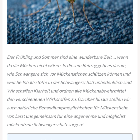
Der Frühling und Sommer sind eine wunderbare Zeit … wenn
da die Mücken nicht wären. In diesem Beitrag geht es darum,
wie Schwangere sich vor Mückenstichen schützen können und
welche Inhaltsstoffe in der Schwangerschaft unbedenklich sind.
Wir schaffen Klarheit und ordnen alle Mückenabwehrmittel
den verschiedenen Wirkstoffen zu. Darüber hinaus stellen wir
auch natürliche Behandlungsmöglichkeiten für Mückenstiche
vor. Lasst uns gemeinsam für eine angenehme und möglichst
mückenfreie Schwangerschaft sorgen!