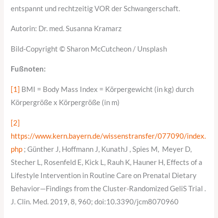
entspannt und rechtzeitig VOR der Schwangerschaft.
Autorin: Dr. med. Susanna Kramarz
Bild-Copyright © Sharon McCutcheon / Unsplash
Fußnoten:
[1]
BMI = Body Mass Index = Körpergewicht (in kg) durch
Körpergröße x Körpergröße (in m)
[2]
https://www.kern.bayern.de/wissenstransfer/077090/index.
php
; Günther J, Hoffmann J, KunathJ , Spies M, Meyer D,
Stecher L, Rosenfeld E, Kick L, Rauh K, Hauner H, Effects of a
Lifestyle Intervention in Routine Care on Prenatal Dietary
Behavior—Findings from the Cluster-Randomized GeliS Trial .
J. Clin. Med. 2019, 8, 960; doi:10.3390/jcm8070960