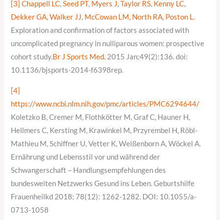
[3]
Chappell LC
,
Seed PT
,
Myers J
,
Taylor RS
,
Kenny LC
,
Dekker GA
,
Walker JJ
,
McCowan LM
,
North RA
,
Poston L
.
Exploration and confirmation of factors associated with
uncomplicated pregnancy in nulliparous women: prospective
cohort study.
Br J Sports Med.
2015 Jan;49(2):136. doi:
10.1136/bjsports-2014-f6398rep.
[4]
https://www.ncbi.nlm.nih.gov/pmc/articles/PMC6294644/
Koletzko B, Cremer M, Flothkötter M, Graf C, Hauner H,
Hellmers C, Kersting M, Krawinkel M, Przyrembel H, Röbl-
Mathieu M, Schiffner U, Vetter K, Weißenborn A, Wöckel A.
Ernährung und Lebensstil vor und während der
Schwangerschaft – Handlungsempfehlungen des
bundesweiten Netzwerks Gesund ins Leben. Geburtshilfe
Frauenheilkd 2018; 78(12): 1262-1282. DOI: 10.1055/a-
0713-1058