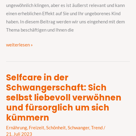
ungewöhnlich klingen, aber es ist äußerst relevant und kann
einen erheblichen Effekt auf Sie und Ihr ungeborenes Kind
haben. In diesem Beitrag werden wir uns eingehend mit dem
Thema beschäftigen und Ihnen die
weiterlesen »
Selfcare in der
Selfcare
Schwangerschaft: Sich
in
der
selbst liebevoll verwöhnen
Schwangerschaft:
und fürsorglich um sich
Sich
kümmern
selbst
liebevoll
Ernährung
,
Freizeit
,
Schönheit
,
Schwanger
,
Trend
/
verwöhnen
21. Juli 2023