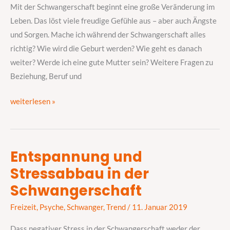
mit
Mit der Schwangerschaft beginnt eine große Veränderung im
Stress
Leben. Das löst viele freudige Gefühle aus – aber auch Ängste
um?
und Sorgen. Mache ich während der Schwangerschaft alles
–
richtig? Wie wird die Geburt werden? Wie geht es danach
einige
weiter? Werde ich eine gute Mutter sein? Weitere Fragen zu
Tipps
Beziehung, Beruf und
weiterlesen »
Entspannung und
Entspannung
Stressabbau in der
und
Stressabbau
Schwangerschaft
in
Freizeit
,
Psyche
,
Schwanger
,
Trend
/
11. Januar 2019
der
Schwangerschaft
Dass negativer Stress in der Schwangerschaft weder der