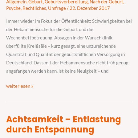
Allgemein
,
Geburt
,
Geburtsvorbereitung
,
Nach der Geburt
,
BabyCare-
Psyche
,
Rechtliches
,
Umfrage
/
22. Dezember 2017
Umfrage
Immer wieder im Fokus der Öffentlichkeit: Schwierigkeiten bei
zur
der Hebammensuche für die Geburt und die
geburtshilflichen
Wochenbettbetreuung, Absagen in der Wunschklinik,
Versorgung
überfüllte Kreißsäle – kurz gesagt, eine unzureichende
Quantität und Qualität der geburtshilflichen Versorgung in
Deutschland. Dass mit der Hebammensuche nicht früh genug
angefangen werden kann, ist keine Neuigkeit – und
weiterlesen »
Achtsamkeit – Entlastung
Achtsamkeit
durch Entspannung
–
Entlastung