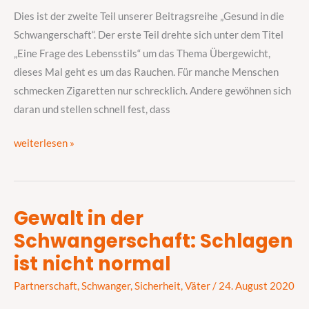
Sache
Dies ist der zweite Teil unserer Beitragsreihe „Gesund in die
mit
Schwangerschaft“. Der erste Teil drehte sich unter dem Titel
den
„Eine Frage des Lebensstils“ um das Thema Übergewicht,
Zigaretten
dieses Mal geht es um das Rauchen. Für manche Menschen
schmecken Zigaretten nur schrecklich. Andere gewöhnen sich
daran und stellen schnell fest, dass
weiterlesen »
Gewalt in der
Gewalt
Schwangerschaft: Schlagen
in
der
ist nicht normal
Schwangerschaft:
Partnerschaft
,
Schwanger
,
Sicherheit
,
Väter
/
24. August 2020
Schlagen
ist