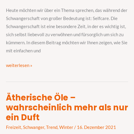
und
Heute möchten wir über ein Thema sprechen, das während der
fürsorglich
Schwangerschaft von großer Bedeutung ist: Selfcare. Die
um
Schwangerschaft ist eine besondere Zeit, in der es wichtig ist,
sich
sich selbst liebevoll zu verwöhnen und fürsorglich um sich zu
kümmern
kümmern. In diesem Beitrag möchten wir Ihnen zeigen, wie Sie
mit einfachen und
weiterlesen »
Ätherische Öle –
Ätherische
wahrscheinlich mehr als nur
Öle
–
ein Duft
wahrscheinlich
Freizeit
,
Schwanger
,
Trend
,
Winter
/
16. Dezember 2021
mehr