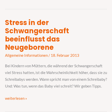
Stress in der
Stress
Schwangerschaft
in
der
beeinflusst das
Schwangerschaft
Neugeborene
beeinflusst
das
Allgemeine Informationen
/
18. Februar 2013
Neugeborene
Bei Kindern von Müttern, die während der Schwangerschaft
viel Stress hatten, ist die Wahrscheinlichkeit höher, dass sie zu
Schreibabys werden. Wann spricht man von einem Schreibaby?
Und: Was tun, wenn das Baby viel schreit? Wir geben Tipps.
weiterlesen »