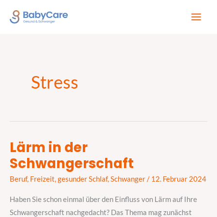
Zum
Inhalt
springen
Stress
Lärm in der
Lärm
Schwangerschaft
in
der
Beruf
,
Freizeit
,
gesunder Schlaf
,
Schwanger
/
12. Februar 2024
Schwangerschaft
Haben Sie schon einmal über den Einfluss von Lärm auf Ihre
Schwangerschaft nachgedacht? Das Thema mag zunächst