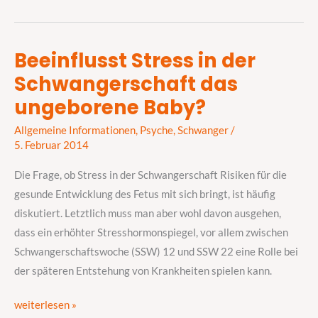
Beeinflusst Stress in der
Beeinflusst
Schwangerschaft das
Stress
in
ungeborene Baby?
der
Allgemeine Informationen
,
Psyche
,
Schwanger
/
Schwangerschaft
5. Februar 2014
das
ungeborene
Die Frage, ob Stress in der Schwangerschaft Risiken für die
Baby?
gesunde Entwicklung des Fetus mit sich bringt, ist häufig
diskutiert. Letztlich muss man aber wohl davon ausgehen,
dass ein erhöhter Stresshormonspiegel, vor allem zwischen
Schwangerschaftswoche (SSW) 12 und SSW 22 eine Rolle bei
der späteren Entstehung von Krankheiten spielen kann.
weiterlesen »