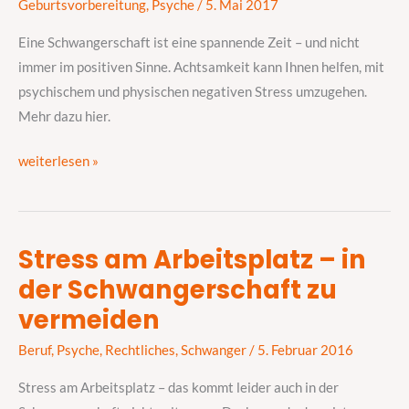
Geburtsvorbereitung
,
Psyche
/
5. Mai 2017
durch
Entspannung
Eine Schwangerschaft ist eine spannende Zeit – und nicht
immer im positiven Sinne. Achtsamkeit kann Ihnen helfen, mit
psychischem und physischen negativen Stress umzugehen.
Mehr dazu hier.
weiterlesen »
Stress am Arbeitsplatz – in
Stress
der Schwangerschaft zu
am
Arbeitsplatz
vermeiden
–
Beruf
,
Psyche
,
Rechtliches
,
Schwanger
/
5. Februar 2016
in
der
Stress am Arbeitsplatz – das kommt leider auch in der
Schwangerschaft