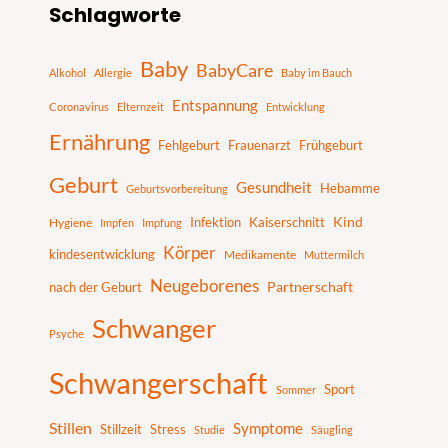
Schlagworte
u
c
Baby
BabyCare
h
Alkohol
Allergie
Baby im Bauch
e
Entspannung
Coronavirus
Elternzeit
Entwicklung
n
Ernährung
Fehlgeburt
Frauenarzt
Frühgeburt
Geburt
Gesundheit
Hebamme
Geburtsvorbereitung
Infektion
Kaiserschnitt
Kind
Hygiene
Impfen
Impfung
Körper
kindesentwicklung
Medikamente
Muttermilch
Neugeborenes
nach der Geburt
Partnerschaft
Schwanger
Psyche
Schwangerschaft
Sport
Sommer
Stillen
Symptome
Stillzeit
Stress
Studie
Säugling