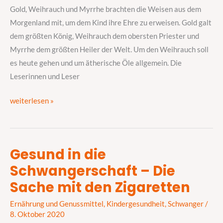
als
Gold, Weihrauch und Myrrhe brachten die Weisen aus dem
nur
Morgenland mit, um dem Kind ihre Ehre zu erweisen. Gold galt
ein
dem größten König, Weihrauch dem obersten Priester und
Duft
Myrrhe dem größten Heiler der Welt. Um den Weihrauch soll
es heute gehen und um ätherische Öle allgemein. Die
Leserinnen und Leser
weiterlesen »
Gesund in die
Gesund
Schwangerschaft – Die
in
die
Sache mit den Zigaretten
Schwangerschaft
Ernährung und Genussmittel
,
Kindergesundheit
,
Schwanger
/
–
8. Oktober 2020
Die