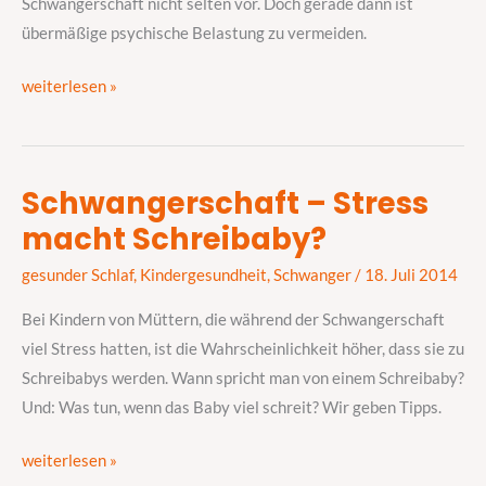
Schwangerschaft nicht selten vor. Doch gerade dann ist
zu
übermäßige psychische Belastung zu vermeiden.
vermeiden
weiterlesen »
Schwangerschaft – Stress
Schwangerschaft
macht Schreibaby?
–
Stress
gesunder Schlaf
,
Kindergesundheit
,
Schwanger
/
18. Juli 2014
macht
Schreibaby?
Bei Kindern von Müttern, die während der Schwangerschaft
viel Stress hatten, ist die Wahrscheinlichkeit höher, dass sie zu
Schreibabys werden. Wann spricht man von einem Schreibaby?
Und: Was tun, wenn das Baby viel schreit? Wir geben Tipps.
weiterlesen »