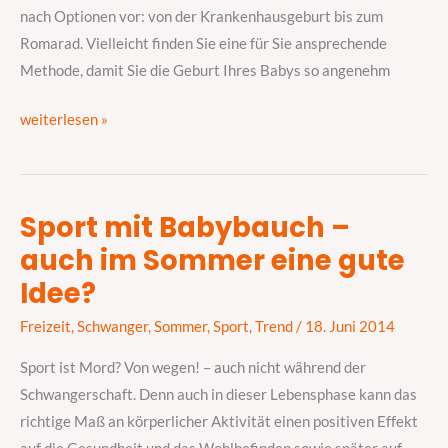
nach Optionen vor: von der Krankenhausgeburt bis zum
Romarad. Vielleicht finden Sie eine für Sie ansprechende
Methode, damit Sie die Geburt Ihres Babys so angenehm
weiterlesen »
Sport mit Babybauch –
Sport
auch im Sommer eine gute
mit
Babybauch
Idee?
–
Freizeit
,
Schwanger
,
Sommer
,
Sport
,
Trend
/
18. Juni 2014
auch
im
Sport ist Mord? Von wegen! – auch nicht während der
Sommer
Schwangerschaft. Denn auch in dieser Lebensphase kann das
eine
richtige Maß an körperlicher Aktivität einen positiven Effekt
gute