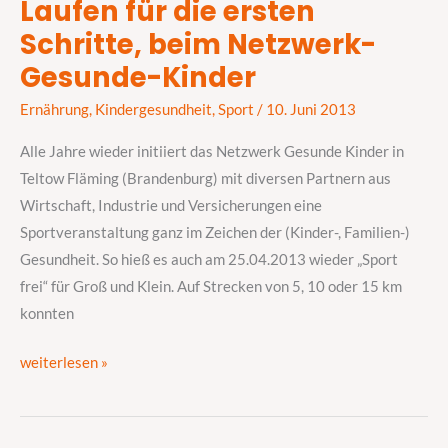
Laufen für die ersten
Laufen
Schritte, beim Netzwerk-
für
die
Gesunde-Kinder
ersten
Ernährung
,
Kindergesundheit
,
Sport
/
10. Juni 2013
Schritte,
beim
Alle Jahre wieder initiiert das Netzwerk Gesunde Kinder in
Netzwerk-
Teltow Fläming (Brandenburg) mit diversen Partnern aus
Gesunde-
Wirtschaft, Industrie und Versicherungen eine
Kinder
Sportveranstaltung ganz im Zeichen der (Kinder-, Familien-)
Gesundheit. So hieß es auch am 25.04.2013 wieder „Sport
frei“ für Groß und Klein. Auf Strecken von 5, 10 oder 15 km
konnten
weiterlesen »