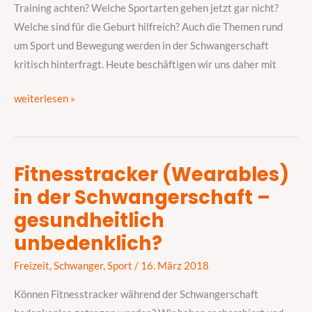
tut
Training achten? Welche Sportarten gehen jetzt gar nicht?
gut,
Welche sind für die Geburt hilfreich? Auch die Themen rund
was
um Sport und Bewegung werden in der Schwangerschaft
nicht?
kritisch hinterfragt. Heute beschäftigen wir uns daher mit
weiterlesen »
Fitnesstracker (Wearables)
Fitnesstracker
in der Schwangerschaft –
(Wearables)
in
gesundheitlich
der
unbedenklich?
Schwangerschaft
–
Freizeit
,
Schwanger
,
Sport
/
16. März 2018
gesundheitlich
Können Fitnesstracker während der Schwangerschaft
unbedenklich?