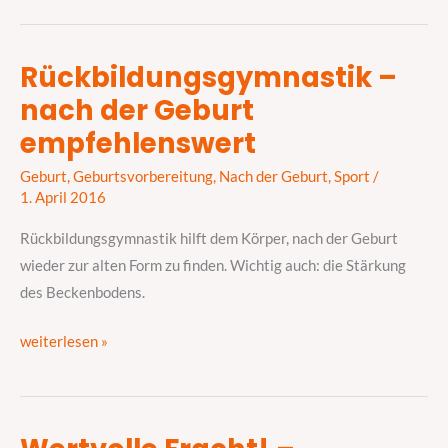
Rückbildungsgymnastik –
Rückbildungsgymnastik
nach der Geburt
–
nach
empfehlenswert
der
Geburt
,
Geburtsvorbereitung
,
Nach der Geburt
,
Sport
/
Geburt
1. April 2016
empfehlenswert
Rückbildungsgymnastik hilft dem Körper, nach der Geburt
wieder zur alten Form zu finden. Wichtig auch: die Stärkung
des Beckenbodens.
weiterlesen »
Wertvolle