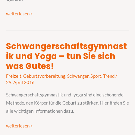
weiterlesen »
Schwangerschaftsgymnast
Schwangerschaftsgymnastik
ik und Yoga – tun Sie sich
und
Yoga
was Gutes!
–
Freizeit
,
Geburtsvorbereitung
,
Schwanger
,
Sport
,
Trend
/
tun
29. April 2016
Sie
sich
Schwangerschaftsgymnastik und -yoga sind eine schonende
was
Methode, den Körper für die Geburt zu stärken. Hier finden Sie
Gutes!
alle wichtigen Informationen dazu.
weiterlesen »