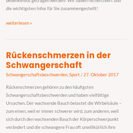
bedenkenlos getragen werden? Wir haben recherchiert und
die wichtigsten Infos für Sie zusammengestellt!
weiterlesen »
Rückenschmerzen in der
Rückenschmerzen
Schwangerschaft
in
der
Schwangerschaftsbeschwerden
,
Sport
/
27. Oktober 2017
Schwangerschaft
Rückenschmerzen gehören zu den häufigsten
Schwangerschaftsbeschwerden und haben vielfältige
Ursachen. Der wachsende Bauch belastet die Wirbelsäule –
zum einen, weil er immer schwerer wird, zum anderen, weil
sich durch den wachsenden Bauch der Körperschwerpunkt
verändert und die schwangere Frau oft unwillkürlich ihre