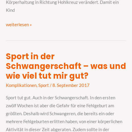
Körperhaltung in Richtung Hohlkreuz verändert. Damit ein
Kind
weiterlesen »
Sport in der
Sport
Schwangerschaft – was und
in
der
wie viel tut mir gut?
Schwangerschaft
Komplikationen
,
Sport
/
8. September 2017
–
was
Sport tut gut. Auch in der Schwangerschaft. In den ersten
und
zwölf Wochen ist aber die Gefahr für eine Fehlgeburt am
wie
größten. Deshalb wird Schwangeren, die bereits ein oder
viel
mehrere Fehlgeburten erlitten haben, von einer körperlichen
tut
Aktivität in dieser Zeit abgeraten. Zudem sollte in der