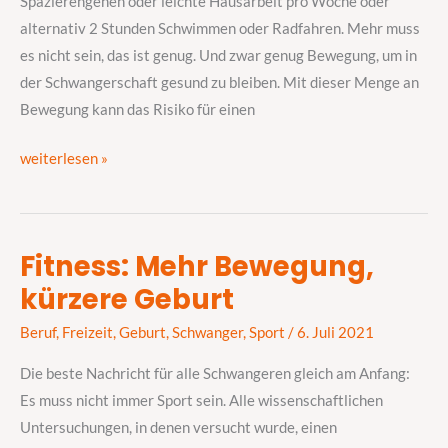
Spazierengehen oder leichte Hausarbeit pro Woche oder
alternativ 2 Stunden Schwimmen oder Radfahren. Mehr muss
es nicht sein, das ist genug. Und zwar genug Bewegung, um in
der Schwangerschaft gesund zu bleiben. Mit dieser Menge an
Bewegung kann das Risiko für einen
weiterlesen »
Fitness: Mehr Bewegung,
Fitness:
kürzere Geburt
Mehr
Bewegung,
Beruf
,
Freizeit
,
Geburt
,
Schwanger
,
Sport
/
6. Juli 2021
kürzere
Geburt
Die beste Nachricht für alle Schwangeren gleich am Anfang:
Es muss nicht immer Sport sein. Alle wissenschaftlichen
Untersuchungen, in denen versucht wurde, einen