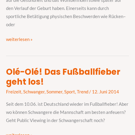
auf die Gesundheit und das Wohlbefinden sowie später auf
Idee?
den Verlauf der Geburt haben. Einerseits kann durch
sportliche Betätigung physischen Beschwerden wie Rücken–
oder
weiterlesen »
Olé-Olé! Das Fußballfieber
Olé-
geht los!
Olé!
Das
Freizeit
,
Schwanger
,
Sommer
,
Sport
,
Trend
/
12. Juni 2014
Fußballfieber
geht
Seit dem 10.06. ist Deutschland wieder im Fußballfieber! Aber
los!
wo können Schwangere die Mannschaft am besten anfeuern?
Geht Public Viewing in der Schwangerschaft noch?