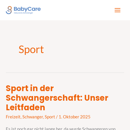
Zum
Inhalt
springen
Sport
Sport in der
Sport
Schwangerschaft: Unser
in
der
Leitfaden
Schwangerschaft:
Freizeit
,
Schwanger
,
Sport
/
1. Oktober 2025
Unser
Leitfaden
Es ist noch gar nicht lange her, da wurde Schwangeren von