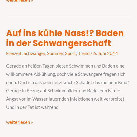
weiterlesen »
Auf ins kühle Nass!? Baden
Auf
in der Schwangerschaft
ins
kühle
Freizeit
,
Schwanger
,
Sommer
,
Sport
,
Trend
/
6. Juni 2014
Nass!?
Baden
Gerade an heißen Tagen bieten Schwimmen und Baden eine
in
willkommene Abkühlung, doch viele Schwangere fragen sich
der
dann: Darf ich das denn jetzt auch? Schadet das meinem Kind?
Schwangerschaft
Gerade in Bezug auf Schwimmbäder und Badeseen ist die
Angst vor im Wasser lauernden Infektionen weit verbreitet.
Und in der Tat ist während
weiterlesen »