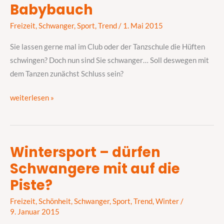
Babybauch
Dance?
–
Freizeit
,
Schwanger
,
Sport
,
Trend
/
1. Mai 2015
Tanzen
mit
Sie lassen gerne mal im Club oder der Tanzschule die Hüften
Babybauch
schwingen? Doch nun sind Sie schwanger… Soll deswegen mit
dem Tanzen zunächst Schluss sein?
weiterlesen »
Wintersport – dürfen
Wintersport
Schwangere mit auf die
–
dürfen
Piste?
Schwangere
Freizeit
,
Schönheit
,
Schwanger
,
Sport
,
Trend
,
Winter
/
mit
9. Januar 2015
auf