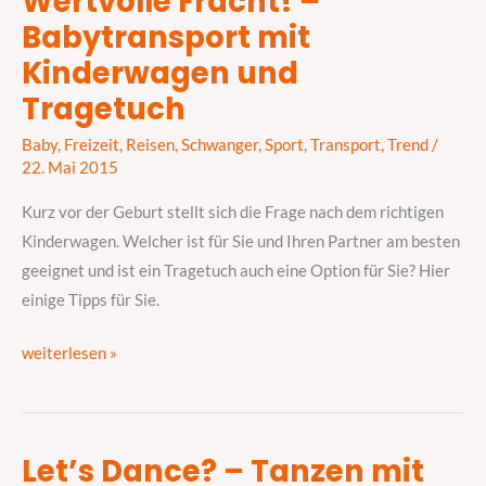
Wertvolle Fracht! –
Babytransport mit
Fracht!
–
Kinderwagen und
Babytransport
Tragetuch
mit
Kinderwagen
Baby
,
Freizeit
,
Reisen
,
Schwanger
,
Sport
,
Transport
,
Trend
/
22. Mai 2015
und
Tragetuch
Kurz vor der Geburt stellt sich die Frage nach dem richtigen
Kinderwagen. Welcher ist für Sie und Ihren Partner am besten
geeignet und ist ein Tragetuch auch eine Option für Sie? Hier
einige Tipps für Sie.
weiterlesen »
Let’s Dance? – Tanzen mit
Let’s