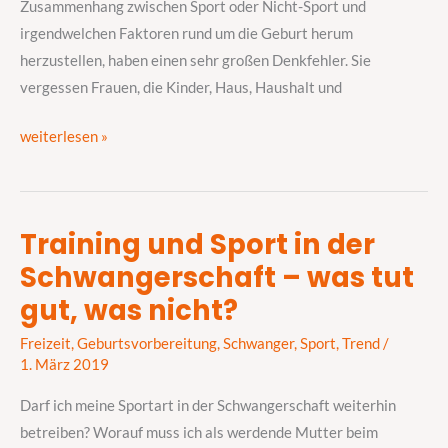
Zusammenhang zwischen Sport oder Nicht-Sport und
irgendwelchen Faktoren rund um die Geburt herum
herzustellen, haben einen sehr großen Denkfehler. Sie
vergessen Frauen, die Kinder, Haus, Haushalt und
weiterlesen »
Training und Sport in der
Training
Schwangerschaft – was tut
und
Sport
gut, was nicht?
in
Freizeit
,
Geburtsvorbereitung
,
Schwanger
,
Sport
,
Trend
/
der
1. März 2019
Schwangerschaft
–
Darf ich meine Sportart in der Schwangerschaft weiterhin
was
betreiben? Worauf muss ich als werdende Mutter beim