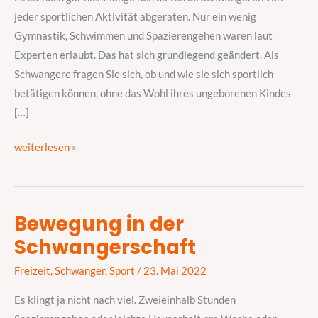
jeder sportlichen Aktivität abgeraten. Nur ein wenig
Gymnastik, Schwimmen und Spazierengehen waren laut
Experten erlaubt. Das hat sich grundlegend geändert. Als
Schwangere fragen Sie sich, ob und wie sie sich sportlich
betätigen können, ohne das Wohl ihres ungeborenen Kindes
[…]
weiterlesen »
Bewegung in der
Bewegung
Schwangerschaft
in
der
Freizeit
,
Schwanger
,
Sport
/
23. Mai 2022
Schwangerschaft
Es klingt ja nicht nach viel. Zweieinhalb Stunden