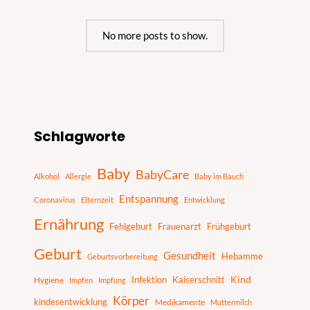
No more posts to show.
S
Schlagworte
u
c
Baby
BabyCare
h
Alkohol
Allergie
Baby im Bauch
e
Entspannung
Coronavirus
Elternzeit
Entwicklung
n
Ernährung
Fehlgeburt
Frauenarzt
Frühgeburt
Geburt
Gesundheit
Hebamme
Geburtsvorbereitung
Infektion
Kaiserschnitt
Kind
Hygiene
Impfen
Impfung
Körper
kindesentwicklung
Medikamente
Muttermilch