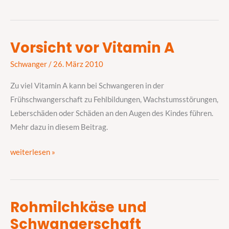
Vorsicht vor Vitamin A
Vorsicht
vor
Schwanger
/
26. März 2010
Vitamin
Zu viel Vitamin A kann bei Schwangeren in der
A
Frühschwangerschaft zu Fehlbildungen, Wachstumsstörungen,
Leberschäden oder Schäden an den Augen des Kindes führen.
Mehr dazu in diesem Beitrag.
weiterlesen »
Rohmilchkäse und
Rohmilchkäse
Schwangerschaft
und