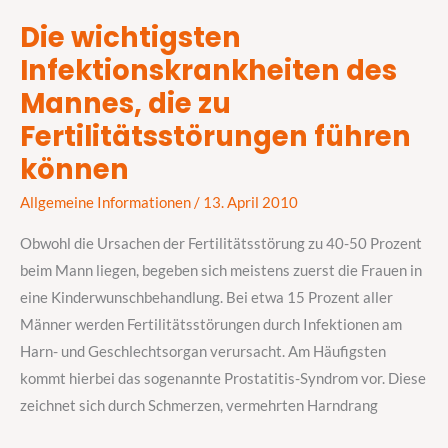
Die wichtigsten
Die
Infektionskrankheiten des
wichtigsten
Infektionskrankheiten
Mannes, die zu
des
Fertilitätsstörungen führen
Mannes,
können
die
zu
Allgemeine Informationen
/
13. April 2010
Fertilitätsstörungen
Obwohl die Ursachen der Fertilitätsstörung zu 40-50 Prozent
führen
beim Mann liegen, begeben sich meistens zuerst die Frauen in
können
eine Kinderwunschbehandlung. Bei etwa 15 Prozent aller
Männer werden Fertilitätsstörungen durch Infektionen am
Harn- und Geschlechtsorgan verursacht. Am Häufigsten
kommt hierbei das sogenannte Prostatitis-Syndrom vor. Diese
zeichnet sich durch Schmerzen, vermehrten Harndrang