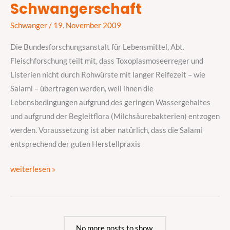
Schwangerschaft
in
der
Schwanger
/
19. November 2009
Schwangerschaft
Die Bundesforschungsanstalt für Lebensmittel, Abt.
Fleischforschung teilt mit, dass Toxoplasmoseerreger und
Listerien nicht durch Rohwürste mit langer Reifezeit – wie
Salami – übertragen werden, weil ihnen die
Lebensbedingungen aufgrund des geringen Wassergehaltes
und aufgrund der Begleitflora (Milchsäurebakterien) entzogen
werden. Voraussetzung ist aber natürlich, dass die Salami
entsprechend der guten Herstellpraxis
weiterlesen »
No more posts to show.