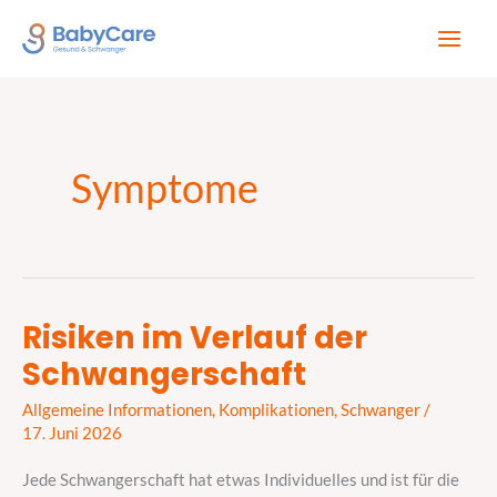
Zum
Inhalt
springen
Symptome
Risiken im Verlauf der
Risiken
Schwangerschaft
im
Verlauf
Allgemeine Informationen
,
Komplikationen
,
Schwanger
/
der
17. Juni 2026
Schwangerschaft
Jede Schwangerschaft hat etwas Individuelles und ist für die