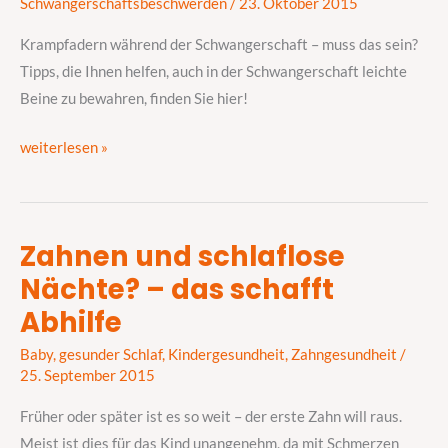
Schwangerschaftsbeschwerden
/
23. Oktober 2015
das
in
Krampfadern während der Schwangerschaft – muss das sein?
der
Tipps, die Ihnen helfen, auch in der Schwangerschaft leichte
Schwangerschaft
Beine zu bewahren, finden Sie hier!
sein?
weiterlesen »
Zahnen und schlaflose
Zahnen
Nächte? – das schafft
und
schlaflose
Abhilfe
Nächte?
Baby
,
gesunder Schlaf
,
Kindergesundheit
,
Zahngesundheit
/
–
25. September 2015
das
schafft
Früher oder später ist es so weit – der erste Zahn will raus.
Abhilfe
Meist ist dies für das Kind unangenehm, da mit Schmerzen