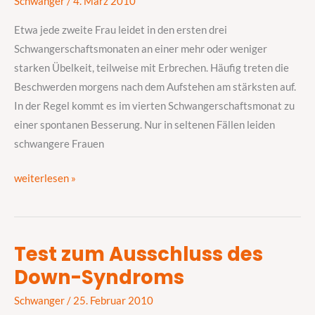
Schwanger
/
4. März 2010
Etwa jede zweite Frau leidet in den ersten drei
Schwangerschaftsmonaten an einer mehr oder weniger
starken Übelkeit, teilweise mit Erbrechen. Häufig treten die
Beschwerden morgens nach dem Aufstehen am stärksten auf.
In der Regel kommt es im vierten Schwangerschaftsmonat zu
einer spontanen Besserung. Nur in seltenen Fällen leiden
schwangere Frauen
weiterlesen »
Test zum Ausschluss des
Test
Down-Syndroms
zum
Ausschluss
Schwanger
/
25. Februar 2010
des