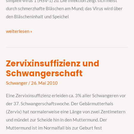
simplex-Virus 1 (HSV-1) zu. Die Infektion zeigt sich meist
durch schmerzhafte Bläschen am Mund; das Virus wird über
den Bläscheninhalt und Speichel
weiterlesen »
Zervixinsuffizienz und
Zervixinsuffizienz
Schwangerschaft
und
Schwangerschaft
Schwanger
/
26. Mai 2010
Eine Zervixinsuffizienz erleiden ca. 3% aller Schwangeren vor
der 37. Schwangerschaftswoche. Der Gebärmutterhals
(Zervix) hat normalerweise eine Länge von zwei Zentimetern
und mündet zur Scheide hin in den Muttermund. Der
Muttermund ist im Normalfall bis zur Geburt fest