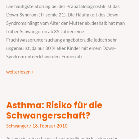
Down-
Die häufigste Störung bei der Pränataldiagnostik ist das
Syndroms
Down-Syndrom (Trisomie 21). Die Häufigkeit des Down-
Syndroms hängt vom Alter der Mutter ab, deshalb hat man
früher Schwangeren ab 35 Jahren eine
Fruchtwasseruntersuchung angeboten, die jedoch sehr
ungenau ist, da nur 30 % aller Kinder mit einem Down-
Syndrom entdeckt wurden. Frauen ab
weiterlesen »
Asthma: Risiko für die
Asthma:
Schwangerschaft?
Risiko
für
Schwanger
/
18. Februar 2010
die
Schwangerschaft?
Asthma ist eine chronisch entzündliche Erkrankung der