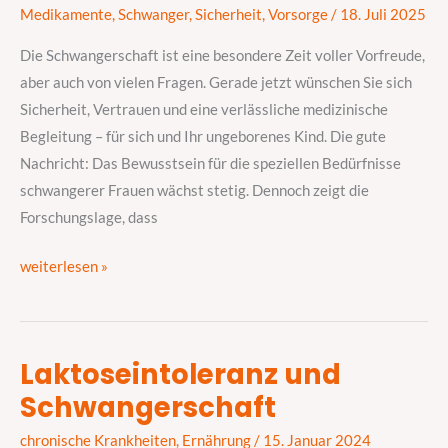
eine
Medikamente
,
Schwanger
,
Sicherheit
,
Vorsorge
/
18. Juli 2025
bessere
Die Schwangerschaft ist eine besondere Zeit voller Vorfreude,
medizinische
aber auch von vielen Fragen. Gerade jetzt wünschen Sie sich
Forschung
Sicherheit, Vertrauen und eine verlässliche medizinische
verdienen
Begleitung – für sich und Ihr ungeborenes Kind. Die gute
Nachricht: Das Bewusstsein für die speziellen Bedürfnisse
schwangerer Frauen wächst stetig. Dennoch zeigt die
Forschungslage, dass
weiterlesen »
Laktoseintoleranz und
Laktoseintoleranz
Schwangerschaft
und
Schwangerschaft
chronische Krankheiten
,
Ernährung
/
15. Januar 2024