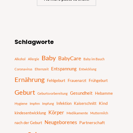
S
Schlagworte
u
c
Baby
BabyCare
h
Alkohol
Allergie
Baby im Bauch
e
Entspannung
Coronavirus
Elternzeit
Entwicklung
n
Ernährung
Fehlgeburt
Frauenarzt
Frühgeburt
Geburt
Gesundheit
Hebamme
Geburtsvorbereitung
Infektion
Kaiserschnitt
Kind
Hygiene
Impfen
Impfung
Körper
kindesentwicklung
Medikamente
Muttermilch
Neugeborenes
nach der Geburt
Partnerschaft