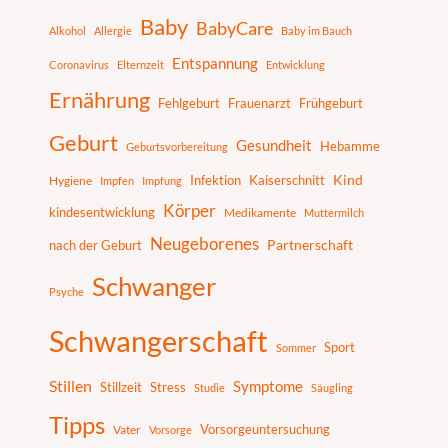
c
Baby
BabyCare
h
Alkohol
Allergie
Baby im Bauch
e
Entspannung
Coronavirus
Elternzeit
Entwicklung
n
Ernährung
Fehlgeburt
Frauenarzt
Frühgeburt
Geburt
Gesundheit
Hebamme
Geburtsvorbereitung
Infektion
Kaiserschnitt
Kind
Hygiene
Impfen
Impfung
Körper
kindesentwicklung
Medikamente
Muttermilch
Neugeborenes
nach der Geburt
Partnerschaft
Schwanger
Psyche
Schwangerschaft
Sport
Sommer
Stillen
Symptome
Stillzeit
Stress
Studie
Säugling
Tipps
Vater
Vorsorgeuntersuchung
Vorsorge