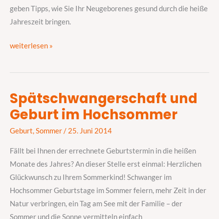
zu
geben Tipps, wie Sie Ihr Neugeborenes gesund durch die heiße
beachten
Jahreszeit bringen.
ist
weiterlesen »
Spätschwangerschaft und
Spätschwangerschaft
Geburt im Hochsommer
und
Geburt
Geburt
,
Sommer
/
25. Juni 2014
im
Hochsommer
Fällt bei Ihnen der errechnete Geburtstermin in die heißen
Monate des Jahres? An dieser Stelle erst einmal: Herzlichen
Glückwunsch zu Ihrem Sommerkind! Schwanger im
Hochsommer Geburtstage im Sommer feiern, mehr Zeit in der
Natur verbringen, ein Tag am See mit der Familie – der
Sommer und die Sonne vermitteln einfach