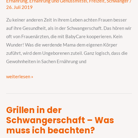
Ernährung
,
Ernährung und Genussmittel
,
Freizeit
,
Schwanger
/
Getränke
26. Juli 2019
tun
in
Zu keiner anderen Zeit in ihrem Leben achten Frauen besser
der
auf ihre Gesundheit, als in der Schwangerschaft. Das hören wir
Schwangerschaft
oft von Frauenärzten, die mit BabyCare kooperieren. Kein
gut?
Wunder! Was die werdende Mama dem eigenen Körper
zuführt, wird dem Ungeborenen zuteil. Ganz logisch, dass die
Gewohnheiten in Sachen Ernährung und
weiterlesen »
Grillen in der
Grillen
Schwangerschaft – Was
in
der
muss ich beachten?
Schwangerschaft