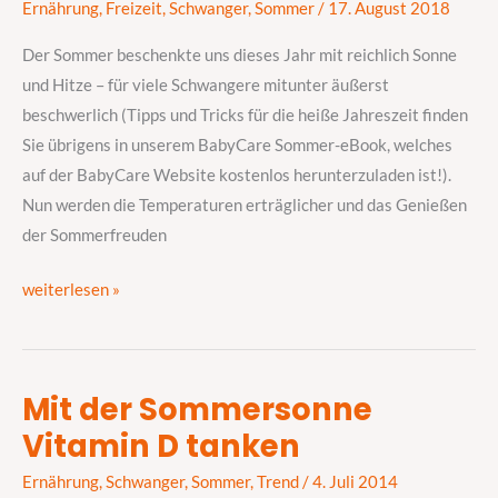
Ernährung
,
Freizeit
,
Schwanger
,
Sommer
/
17. August 2018
–
Was
Der Sommer beschenkte uns dieses Jahr mit reichlich Sonne
muss
und Hitze – für viele Schwangere mitunter äußerst
ich
beschwerlich (Tipps und Tricks für die heiße Jahreszeit finden
beachten?
Sie übrigens in unserem BabyCare Sommer-eBook, welches
auf der BabyCare Website kostenlos herunterzuladen ist!).
Nun werden die Temperaturen erträglicher und das Genießen
der Sommerfreuden
weiterlesen »
Mit der Sommersonne
Mit
Vitamin D tanken
der
Sommersonne
Ernährung
,
Schwanger
,
Sommer
,
Trend
/
4. Juli 2014
Vitamin