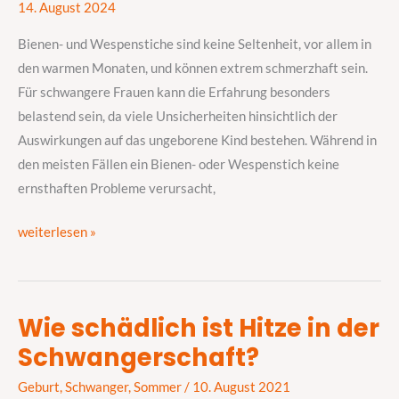
14. August 2024
Wespenstich
in
Bienen- und Wespenstiche sind keine Seltenheit, vor allem in
der
den warmen Monaten, und können extrem schmerzhaft sein.
Schwangerschaft
Für schwangere Frauen kann die Erfahrung besonders
belastend sein, da viele Unsicherheiten hinsichtlich der
Auswirkungen auf das ungeborene Kind bestehen. Während in
den meisten Fällen ein Bienen- oder Wespenstich keine
ernsthaften Probleme verursacht,
weiterlesen »
Wie schädlich ist Hitze in der
Wie
Schwangerschaft?
schädlich
ist
Geburt
,
Schwanger
,
Sommer
/
10. August 2021
Hitze