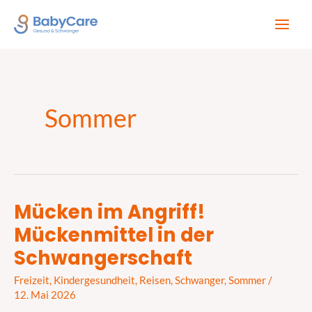
Zum
Inhalt
springen
Sommer
Mücken im Angriff!
Mücken
Mückenmittel in der
im
Angriff!
Schwangerschaft
Mückenmittel
Freizeit
,
Kindergesundheit
,
Reisen
,
Schwanger
,
Sommer
/
in
12. Mai 2026
der