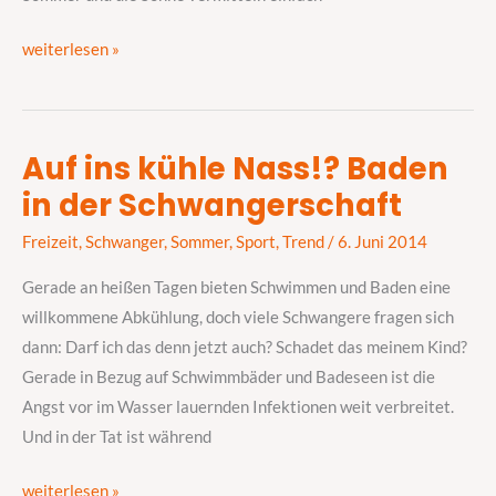
weiterlesen »
Auf ins kühle Nass!? Baden
Auf
in der Schwangerschaft
ins
kühle
Freizeit
,
Schwanger
,
Sommer
,
Sport
,
Trend
/
6. Juni 2014
Nass!?
Baden
Gerade an heißen Tagen bieten Schwimmen und Baden eine
in
willkommene Abkühlung, doch viele Schwangere fragen sich
der
dann: Darf ich das denn jetzt auch? Schadet das meinem Kind?
Schwangerschaft
Gerade in Bezug auf Schwimmbäder und Badeseen ist die
Angst vor im Wasser lauernden Infektionen weit verbreitet.
Und in der Tat ist während
weiterlesen »