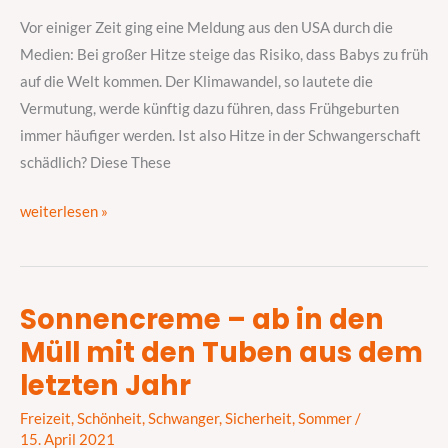
in
Vor einiger Zeit ging eine Meldung aus den USA durch die
der
Medien: Bei großer Hitze steige das Risiko, dass Babys zu früh
Schwangerschaft?
auf die Welt kommen. Der Klimawandel, so lautete die
Vermutung, werde künftig dazu führen, dass Frühgeburten
immer häufiger werden. Ist also Hitze in der Schwangerschaft
schädlich? Diese These
weiterlesen »
Sonnencreme – ab in den
Sonnencreme
Müll mit den Tuben aus dem
–
ab
letzten Jahr
in
Freizeit
,
Schönheit
,
Schwanger
,
Sicherheit
,
Sommer
/
den
15. April 2021