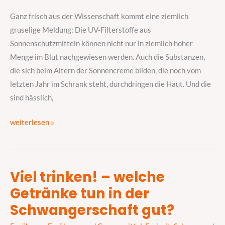
Müll
mit
Ganz frisch aus der Wissenschaft kommt eine ziemlich
den
gruselige Meldung: Die UV-Filterstoffe aus
Tuben
Sonnenschutzmitteln können nicht nur in ziemlich hoher
aus
Menge im Blut nachgewiesen werden. Auch die Substanzen,
dem
die sich beim Altern der Sonnencreme bilden, die noch vom
letzten
letzten Jahr im Schrank steht, durchdringen die Haut. Und die
Jahr
sind hässlich,
weiterlesen »
Viel trinken! – welche
Viel
Getränke tun in der
trinken!
–
Schwangerschaft gut?
welche