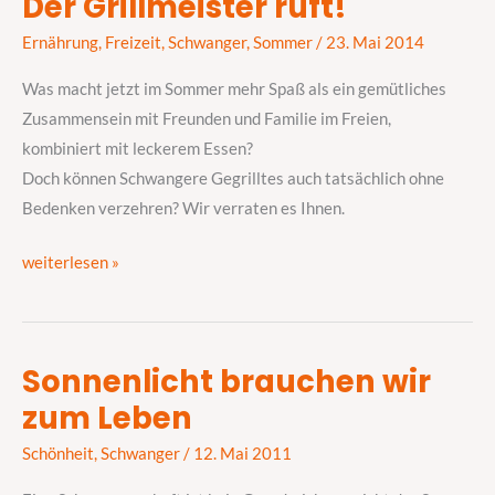
Der Grillmeister ruft!
Der
Grillmeister
Ernährung
,
Freizeit
,
Schwanger
,
Sommer
/
23. Mai 2014
ruft!
Was macht jetzt im Sommer mehr Spaß als ein gemütliches
Zusammensein mit Freunden und Familie im Freien,
kombiniert mit leckerem Essen?
Doch können Schwangere Gegrilltes auch tatsächlich ohne
Bedenken verzehren? Wir verraten es Ihnen.
weiterlesen »
Sonnenlicht brauchen wir
Sonnenlicht
zum Leben
brauchen
wir
Schönheit
,
Schwanger
/
12. Mai 2011
zum