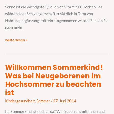
D
Sonne ist die wichtigste Quelle von Vitamin D. Doch soll es
tanken
während der Schwangerschaft zusätzlich in Form von
Nahrungsergänzungsmitteln eingenommen werden? Lesen Sie
dazu mehr.
weiterlesen »
Willkommen Sommerkind!
Willkommen
Was bei Neugeborenen im
Sommerkind!
Was
Hochsommer zu beachten
bei
ist
Neugeborenen
im
Kindergesundheit
,
Sommer
/
27. Juni 2014
Hochsommer
Ihr Sommerkind ist endlich da? Wir freuen uns mit Ihnen und