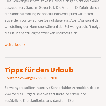
Leben
Eine Schwangerschaft ist kein Grund, sich gar nicht der Sonne
auszusetzen. Ganz im Gegenteil: Die Vitamin D-Zufuhr durch
die Sonnenstrahlung ist absolut notwendig und wirkt sich
außerdem positiv auf die Gemütslage aus. Aber: Aufgrund der
Umstellung der Hormone während der Schwangerschaft neigt
die Haut eher zu Pigmentflecken und rötet sich
weiterlesen »
Tipps für den Urlaub
Tipps
für
Freizeit
,
Schwanger
/
22. Juli 2010
den
Schwangere sollten intensive Sonnenbäder vermeiden, da die
Urlaub
Wärme die Blutgefäße erweitert und eine erhebliche
zusätzliche Kreislaufbelastung darstellt. Die