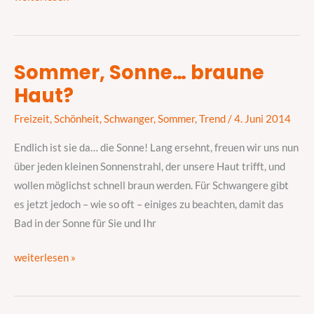
Sommer, Sonne… braune
Sommer,
Haut?
Sonne…
braune
Freizeit
,
Schönheit
,
Schwanger
,
Sommer
,
Trend
/
4. Juni 2014
Haut?
Endlich ist sie da… die Sonne! Lang ersehnt, freuen wir uns nun
über jeden kleinen Sonnenstrahl, der unsere Haut trifft, und
wollen möglichst schnell braun werden. Für Schwangere gibt
es jetzt jedoch – wie so oft – einiges zu beachten, damit das
Bad in der Sonne für Sie und Ihr
weiterlesen »