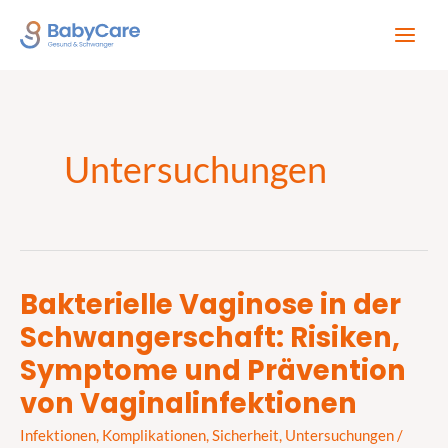
Zum
Inhalt
springen
Untersuchungen
Bakterielle Vaginose in der
Bakterielle
Schwangerschaft: Risiken,
Vaginose
in
Symptome und Prävention
der
von Vaginalinfektionen
Schwangerschaft:
Risiken,
Infektionen
,
Komplikationen
,
Sicherheit
,
Untersuchungen
/