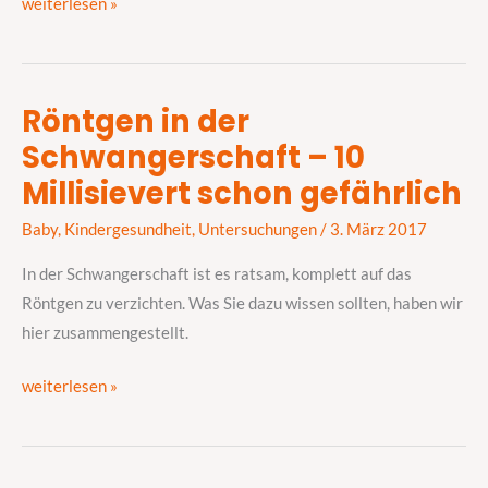
weiterlesen »
Röntgen in der
Röntgen
Schwangerschaft – 10
in
der
Millisievert schon gefährlich
Schwangerschaft
Baby
,
Kindergesundheit
,
Untersuchungen
/
3. März 2017
–
10
In der Schwangerschaft ist es ratsam, komplett auf das
Millisievert
Röntgen zu verzichten. Was Sie dazu wissen sollten, haben wir
schon
hier zusammengestellt.
gefährlich
weiterlesen »