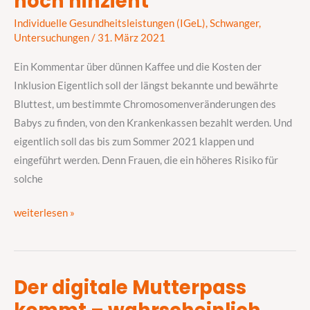
noch hinzieht
auf
Individuelle Gesundheitsleistungen (IGeL)
,
Schwanger
,
Kasse
Untersuchungen
/
31. März 2021
–
warum
Ein Kommentar über dünnen Kaffee und die Kosten der
sich
Inklusion Eigentlich soll der längst bekannte und bewährte
das
Bluttest, um bestimmte Chromosomenveränderungen des
noch
Babys zu finden, von den Krankenkassen bezahlt werden. Und
hinzieht
eigentlich soll das bis zum Sommer 2021 klappen und
eingeführt werden. Denn Frauen, die ein höheres Risiko für
solche
weiterlesen »
Der digitale Mutterpass
Der
digitale