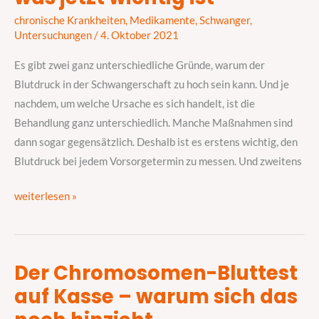
Blutdruck
chronische Krankheiten
,
Medikamente
,
Schwanger
,
steigt
Untersuchungen
/
4. Oktober 2021
–
Es gibt zwei ganz unterschiedliche Gründe, warum der
was
Blutdruck in der Schwangerschaft zu hoch sein kann. Und je
jetzt
nachdem, um welche Ursache es sich handelt, ist die
wichtig
Behandlung ganz unterschiedlich. Manche Maßnahmen sind
ist
dann sogar gegensätzlich. Deshalb ist es erstens wichtig, den
Blutdruck bei jedem Vorsorgetermin zu messen. Und zweitens
weiterlesen »
Der Chromosomen-Bluttest
Der
auf Kasse – warum sich das
Chromosomen-
Bluttest