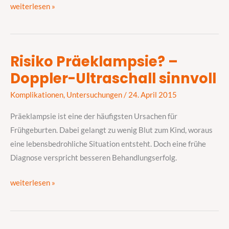
weiterlesen »
Risiko Präeklampsie? –
Risiko
Doppler-Ultraschall sinnvoll
Präeklampsie?
–
Komplikationen
,
Untersuchungen
/
24. April 2015
Doppler-
Ultraschall
Präeklampsie ist eine der häufigsten Ursachen für
sinnvoll
Frühgeburten. Dabei gelangt zu wenig Blut zum Kind, woraus
eine lebensbedrohliche Situation entsteht. Doch eine frühe
Diagnose verspricht besseren Behandlungserfolg.
weiterlesen »