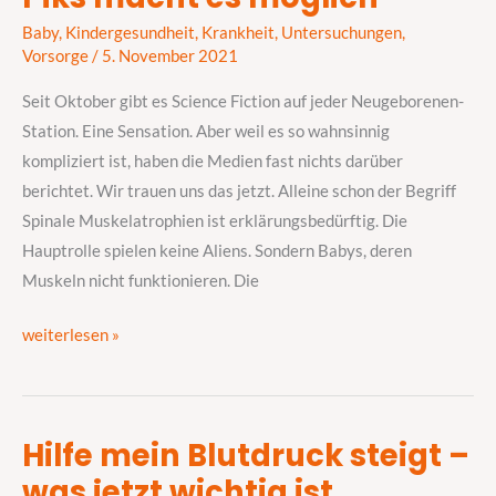
statt
Baby
,
Kindergesundheit
,
Krankheit
,
Untersuchungen
,
Sterben
Vorsorge
/
5. November 2021
–
ein
Seit Oktober gibt es Science Fiction auf jeder Neugeborenen-
Piks
Station. Eine Sensation. Aber weil es so wahnsinnig
macht
kompliziert ist, haben die Medien fast nichts darüber
es
berichtet. Wir trauen uns das jetzt. Alleine schon der Begriff
möglich
Spinale Muskelatrophien ist erklärungsbedürftig. Die
Hauptrolle spielen keine Aliens. Sondern Babys, deren
Muskeln nicht funktionieren. Die
weiterlesen »
Hilfe mein Blutdruck steigt –
Hilfe
was jetzt wichtig ist
mein