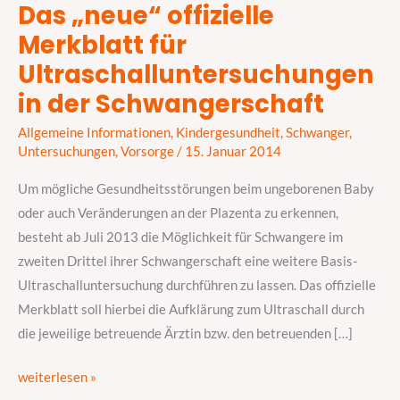
Das „neue“ offizielle
Das
Merkblatt für
„neue“
offizielle
Ultraschalluntersuchungen
Merkblatt
in der Schwangerschaft
für
Ultraschalluntersuchungen
Allgemeine Informationen
,
Kindergesundheit
,
Schwanger
,
Untersuchungen
,
Vorsorge
/
15. Januar 2014
in
der
Um mögliche Gesundheitsstörungen beim ungeborenen Baby
Schwangerschaft
oder auch Veränderungen an der Plazenta zu erkennen,
besteht ab Juli 2013 die Möglichkeit für Schwangere im
zweiten Drittel ihrer Schwangerschaft eine weitere Basis-
Ultraschalluntersuchung durchführen zu lassen. Das offizielle
Merkblatt soll hierbei die Aufklärung zum Ultraschall durch
die jeweilige betreuende Ärztin bzw. den betreuenden […]
weiterlesen »