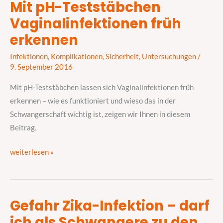
Mit pH-Teststäbchen
Mit
Vaginalinfektionen früh
pH-
Teststäbchen
erkennen
Vaginalinfektionen
Infektionen
,
Komplikationen
,
Sicherheit
,
Untersuchungen
/
früh
9. September 2016
erkennen
Mit pH-Teststäbchen lassen sich Vaginalinfektionen früh
erkennen – wie es funktioniert und wieso das in der
Schwangerschaft wichtig ist, zeigen wir Ihnen in diesem
Beitrag.
weiterlesen »
Gefahr Zika-Infektion – darf
Gefahr
ich als Schwangere zu den
Zika-