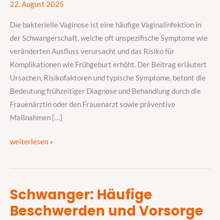
22. August 2025
Symptome
und
Die bakterielle Vaginose ist eine häufige Vaginalinfektion in
Prävention
der Schwangerschaft, welche oft unspezifische Symptome wie
von
veränderten Ausfluss verursacht und das Risiko für
Vaginalinfektionen
Komplikationen wie Frühgeburt erhöht. Der Beitrag erläutert
Ursachen, Risikofaktoren und typische Symptome, betont die
Bedeutung frühzeitiger Diagnose und Behandlung durch die
Frauenärztin oder den Frauenarzt sowie präventive
Maßnahmen […]
weiterlesen »
Schwanger: Häufige
Schwanger:
Beschwerden und Vorsorge
Häufige
Beschwerden