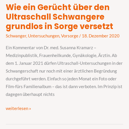
Wie ein Gerücht über den
Wie
Ultraschall Schwangere
ein
Gerücht
grundlos in Sorge versetzt
über
Schwanger
,
Untersuchungen
,
Vorsorge
/
18. Dezember 2020
den
Ultraschall
Ein Kommentar von Dr. med. Susanna Kramarz –
Schwangere
Medizinpublistik, Frauenheilkunde, Gynäkologie, Ärztin. Ab
grundlos
dem 1. Januar 2021 dürfen Ultraschall-Untersuchungen in der
in
Schwangerschaft nur noch mit einer ärztlichen Begründung
Sorge
durchgeführt werden. Einfach so jeden Monat ein Foto oder
versetzt
Film-fürs Familienalbum – das ist dann verboten. Im Prinzip ist
dagegen überhaupt nichts
weiterlesen »