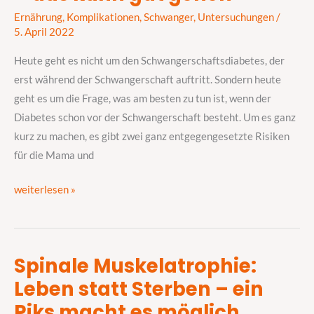
Kinderwunsch
Ernährung
,
Komplikationen
,
Schwanger
,
Untersuchungen
/
–
5. April 2022
das
Heute geht es nicht um den Schwangerschaftsdiabetes, der
kann
erst während der Schwangerschaft auftritt. Sondern heute
gut
geht es um die Frage, was am besten zu tun ist, wenn der
gehen
Diabetes schon vor der Schwangerschaft besteht. Um es ganz
kurz zu machen, es gibt zwei ganz entgegengesetzte Risiken
für die Mama und
weiterlesen »
Spinale Muskelatrophie:
Spinale
Leben statt Sterben – ein
Muskelatrophie:
Leben
Piks macht es möglich