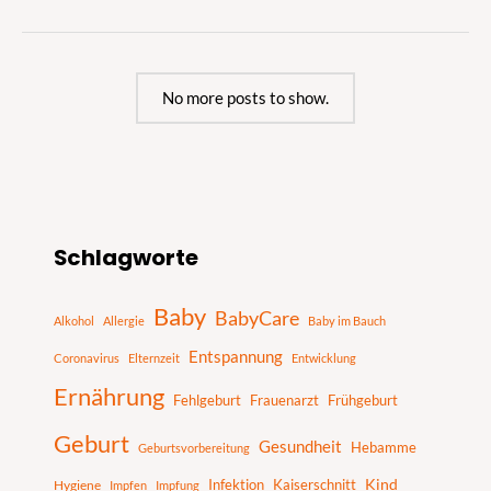
No more posts to show.
S
Schlagworte
u
c
Baby
BabyCare
h
Alkohol
Allergie
Baby im Bauch
e
Entspannung
Coronavirus
Elternzeit
Entwicklung
n
Ernährung
Fehlgeburt
Frauenarzt
Frühgeburt
Geburt
Gesundheit
Hebamme
Geburtsvorbereitung
Infektion
Kaiserschnitt
Kind
Hygiene
Impfen
Impfung