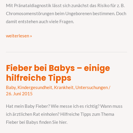
Mit Pränataldiagnostik lässt sich zunächst das Risiko für z. B.
Chromosomenstörungen beim Ungeborenen bestimmen. Doch
damit entstehen auch viele Fragen.
weiterlesen »
Fieber bei Babys – einige
Fieber
hilfreiche Tipps
bei
Babys
Baby
,
Kindergesundheit
,
Krankheit
,
Untersuchungen
/
–
26. Juni 2015
einige
Hat mein Baby Fieber? Wie messe ich es richtig? Wann muss
hilfreiche
ich ärztlichen Rat einholen? Hilfreiche Tipps zum Thema
Tipps
Fieber bei Babys finden Sie hier.