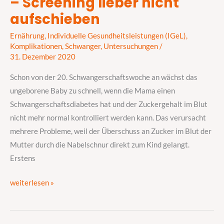
– Screening lieber nicht
Screening
aufschieben
lieber
Ernährung
,
Individuelle Gesundheitsleistungen (IGeL)
,
nicht
Komplikationen
,
Schwanger
,
Untersuchungen
/
aufschieben
31. Dezember 2020
Schon von der 20. Schwangerschaftswoche an wächst das
ungeborene Baby zu schnell, wenn die Mama einen
Schwangerschaftsdiabetes hat und der Zuckergehalt im Blut
nicht mehr normal kontrolliert werden kann. Das verursacht
mehrere Probleme, weil der Überschuss an Zucker im Blut der
Mutter durch die Nabelschnur direkt zum Kind gelangt.
Erstens
weiterlesen »