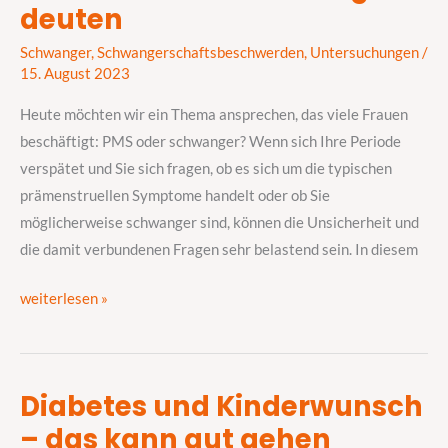
schwanger?
deuten
Wie
Schwanger
,
Schwangerschaftsbeschwerden
,
Untersuchungen
/
Sie
15. August 2023
die
Anzeichen
Heute möchten wir ein Thema ansprechen, das viele Frauen
richtig
beschäftigt: PMS oder schwanger? Wenn sich Ihre Periode
deuten
verspätet und Sie sich fragen, ob es sich um die typischen
prämenstruellen Symptome handelt oder ob Sie
möglicherweise schwanger sind, können die Unsicherheit und
die damit verbundenen Fragen sehr belastend sein. In diesem
weiterlesen »
Diabetes und Kinderwunsch
Diabetes
– das kann gut gehen
und