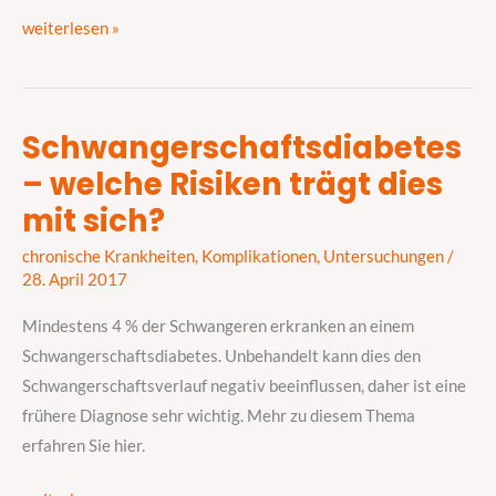
weiterlesen »
Schwangerschaftsdiabetes
Schwangerschaftsdiabetes
– welche Risiken trägt dies
–
welche
mit sich?
Risiken
chronische Krankheiten
,
Komplikationen
,
Untersuchungen
/
trägt
28. April 2017
dies
mit
Mindestens 4 % der Schwangeren erkranken an einem
sich?
Schwangerschaftsdiabetes. Unbehandelt kann dies den
Schwangerschaftsverlauf negativ beeinflussen, daher ist eine
frühere Diagnose sehr wichtig. Mehr zu diesem Thema
erfahren Sie hier.