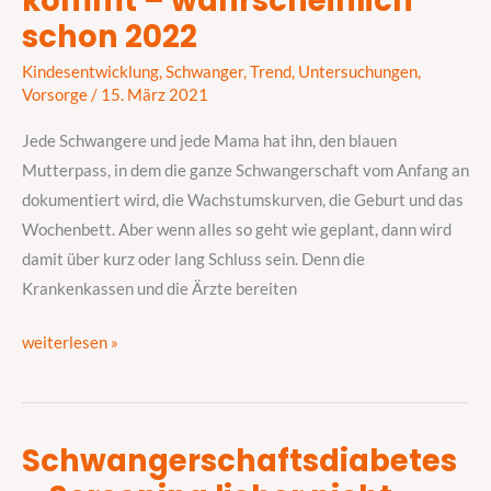
kommt – wahrscheinlich
Mutterpass
schon 2022
kommt
Kindesentwicklung
,
Schwanger
,
Trend
,
Untersuchungen
,
–
Vorsorge
/
15. März 2021
wahrscheinlich
schon
Jede Schwangere und jede Mama hat ihn, den blauen
2022
Mutterpass, in dem die ganze Schwangerschaft vom Anfang an
dokumentiert wird, die Wachstumskurven, die Geburt und das
Wochenbett. Aber wenn alles so geht wie geplant, dann wird
damit über kurz oder lang Schluss sein. Denn die
Krankenkassen und die Ärzte bereiten
weiterlesen »
Schwangerschaftsdiabetes
Schwangerschaftsdiabetes
–