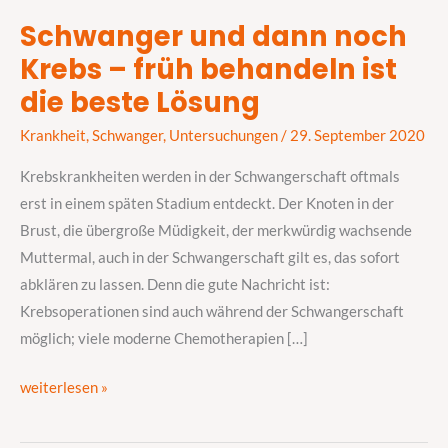
Schwanger und dann noch
Schwanger
Krebs – früh behandeln ist
und
dann
die beste Lösung
noch
Krankheit
,
Schwanger
,
Untersuchungen
/
29. September 2020
Krebs
–
Krebskrankheiten werden in der Schwangerschaft oftmals
früh
erst in einem späten Stadium entdeckt. Der Knoten in der
behandeln
Brust, die übergroße Müdigkeit, der merkwürdig wachsende
ist
Muttermal, auch in der Schwangerschaft gilt es, das sofort
die
abklären zu lassen. Denn die gute Nachricht ist:
beste
Krebsoperationen sind auch während der Schwangerschaft
Lösung
möglich; viele moderne Chemotherapien […]
weiterlesen »