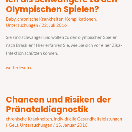
Infektion
Olympischen Spielen?
–
Baby
,
chronische Krankheiten
,
Komplikationen
,
darf
Untersuchungen
/
22. Juli 2016
ich
als
Sie sind schwanger und wollen zu den olympischen Spielen
Schwangere
nach Brasilien? Hier erfahren Sie, wie Sie sich vor einer Zika-
zu
Infektion schützen können.
den
weiterlesen »
Olympischen
Spielen?
Chancen und Risiken der
Chancen
Pränataldiagnostik
und
Risiken
chronische Krankheiten
,
Individuelle Gesundheitsleistungen
der
(IGeL)
,
Untersuchungen
/
15. Januar 2016
Pränataldiagnostik