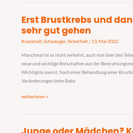
Erst Brustkrebs und da
Erst
Brustkrebs
sehr gut gehen
und
Krankheit
,
Schwanger
,
Sicherheit
/
13. Mai 2022
dann
schwanger
Manchmal ist es nicht verkehrt, auch mal über den Tel
–
neue und wichtige Botschaften aus der Bestrahlungsmed
das
Wichtigste zuerst. Nach einer Behandlung einer Brust
kann
Veränderungen beim Baby
sehr
gut
weiterlesen »
gehen
Junge oder Mädchen? Ke
Junge