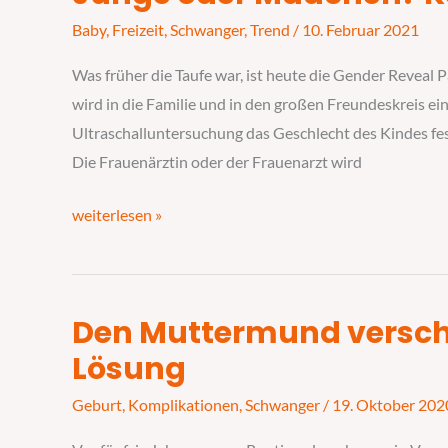
oder
Baby
,
Freizeit
,
Schwanger
,
Trend
/
10. Februar 2021
Mädchen?
Was früher die Taufe war, ist heute die Gender Reveal 
Kein
wird in die Familie und in den großen Freundeskreis ei
Grund
Ultraschalluntersuchung das Geschlecht des Kindes fe
zum
Die Frauenärztin oder der Frauenarzt wird
Feiern
weiterlesen »
Den Muttermund verschl
Den
Muttermund
Lösung
verschließen
Geburt
,
Komplikationen
,
Schwanger
/
19. Oktober 202
–
eine