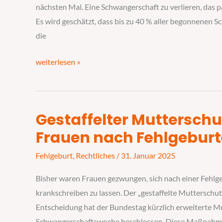
kann
nächsten Mal. Eine Schwangerschaft zu verlieren, das pa
dagegen
Es wird geschätzt, dass bis zu 40 % aller begonnenen S
unternommen
die
werden?
weiterlesen »
Gestaffelter Mutterschut
Gestaffelter
Mutterschutz:
Frauen nach Fehlgebur
Ein
Fehlgeburt
,
Rechtliches
/
31. Januar 2025
Meilenstein
für
Bisher waren Frauen gezwungen, sich nach einer Fehlg
Frauen
krankschreiben zu lassen. Der „gestaffelte Mutterschu
nach
Entscheidung hat der Bundestag kürzlich erweiterte Mu
Fehlgeburten
Schwangerschaftswoche beschlossen. Diese Maßnahme s