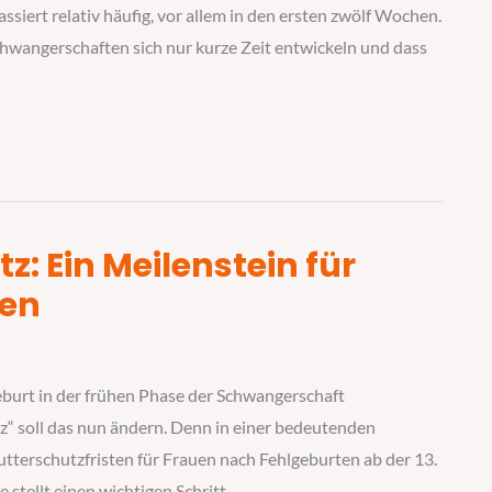
ssiert relativ häufig, vor allem in den ersten zwölf Wochen.
chwangerschaften sich nur kurze Zeit entwickeln und dass
z: Ein Meilenstein für
ten
eburt in der frühen Phase der Schwangerschaft
tz“ soll das nun ändern. Denn in einer bedeutenden
tterschutzfristen für Frauen nach Fehlgeburten ab der 13.
tellt einen wichtigen Schritt