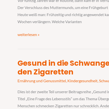
Vor fünfzig Jahren war er Routine, dann kam er in Verru
geniale
Der Verschluss des Muttermunds, um eine Frühgeburt zu
Lösung
Heute weiß man: Frühzeitig und richtig angewendet k
Wochen verlängern. Welche Varianten
weiterlesen »
Gesund in die Schwange
Gesund
in
den Zigaretten
die
Ernährung und Genussmittel
,
Kindergesundheit
,
Schw
Schwangerschaft
–
Dies ist der zweite Teil unserer Beitragsreihe „Gesund i
Die
Titel „Eine Frage des Lebensstils“ um das Thema Überg
Sache
Menschen schmecken Zigaretten nur schrecklich. Andere