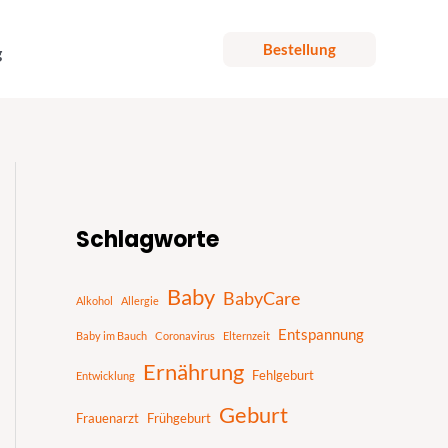
Bestellung
g
S
u
Schlagworte
c
h
Baby
BabyCare
Alkohol
Allergie
e
Entspannung
n
Baby im Bauch
Coronavirus
Elternzeit
Ernährung
Fehlgeburt
Entwicklung
Geburt
Frauenarzt
Frühgeburt