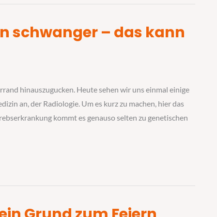
nn schwanger – das kann
lerrand hinauszugucken. Heute sehen wir uns einmal einige
izin an, der Radiologie. Um es kurz zu machen, hier das
krebserkrankung kommt es genauso selten zu genetischen
in Grund zum Feiern