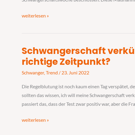
weiterlesen »
Schwangerschaft verkü
Schwangerschaft
verkünden:
richtige Zeitpunkt?
Wann
Schwanger
,
Trend
/
23. Juni 2022
ist
der
Die Regelblutung ist noch kaum einen Tag verspätet, der
richtige
sollten das wissen, ich will meine Schwangerschaft verk
Zeitpunkt?
passiert das, dass der Test zwar positiv war, aber die 
weiterlesen »