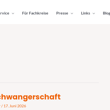
rvice
Für Fachkreise
Presse
Links
Blo
 Schwangerschaft
r
/
17. Juni 2026