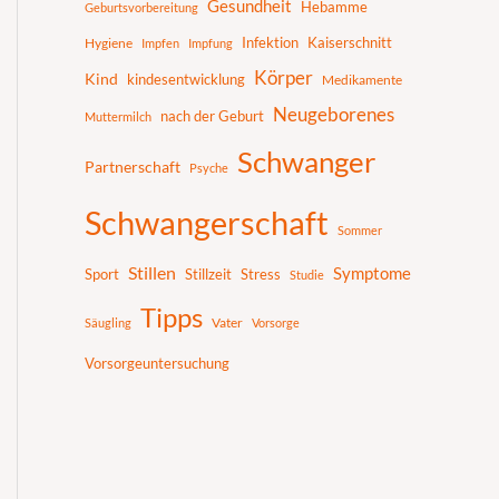
Gesundheit
Hebamme
Geburtsvorbereitung
Infektion
Kaiserschnitt
Hygiene
Impfen
Impfung
Körper
Kind
kindesentwicklung
Medikamente
Neugeborenes
nach der Geburt
Muttermilch
Schwanger
Partnerschaft
Psyche
Schwangerschaft
Sommer
Stillen
Symptome
Sport
Stillzeit
Stress
Studie
Tipps
Vater
Säugling
Vorsorge
Vorsorgeuntersuchung