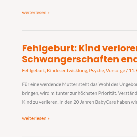
mit
den
weiterlesen »
Zigaretten
Fehlgeburt: Kind verlore
Fehlgeburt:
Kind
Schwangerschaften end
verloren
Fehlgeburt
,
Kindesentwicklung
,
Psyche
,
Vorsorge
/
11.
–
über
Für eine werdende Mutter steht das Wohl des Ungebor
15
bringen, wird mitunter zur höchsten Priorität. Verständ
%
Kind zu verlieren. In den 20 Jahren BabyCare haben w
der
Schwangerschaften
weiterlesen »
enden
traurig