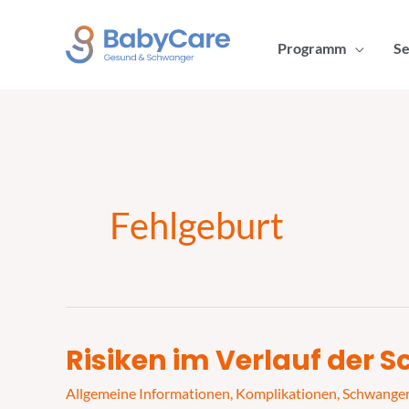
Zum
Inhalt
Programm
Se
springen
Fehlgeburt
Risiken im Verlauf der
Risiken
im
Allgemeine Informationen
,
Komplikationen
,
Schwange