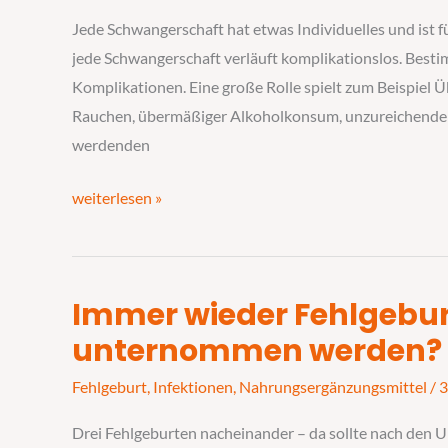
Verlauf
Jede Schwangerschaft hat etwas Individuelles und ist 
der
jede Schwangerschaft verläuft komplikationslos. Best
Schwangerschaft
Komplikationen. Eine große Rolle spielt zum Beispiel 
Rauchen, übermäßiger Alkoholkonsum, unzureichende
werdenden
weiterlesen »
Immer wieder Fehlgebu
Immer
wieder
unternommen werden?
Fehlgeburten
Fehlgeburt
,
Infektionen
,
Nahrungsergänzungsmittel
/
3
–
was
Drei Fehlgeburten nacheinander – da sollte nach den 