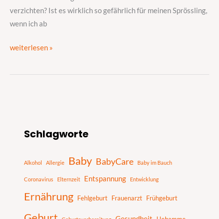
verzichten? Ist es wirklich so gefährlich für meinen Sprössling,
wenn ich ab
weiterlesen »
S
Schlagworte
u
c
Baby
BabyCare
h
Alkohol
Allergie
Baby im Bauch
e
Entspannung
Coronavirus
Elternzeit
Entwicklung
n
Ernährung
Fehlgeburt
Frauenarzt
Frühgeburt
Geburt
Gesundheit