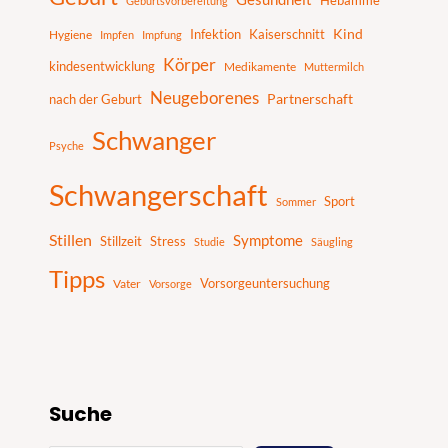
Hebamme
Geburtsvorbereitung
Infektion
Kaiserschnitt
Kind
Hygiene
Impfen
Impfung
Körper
kindesentwicklung
Medikamente
Muttermilch
Neugeborenes
nach der Geburt
Partnerschaft
Schwanger
Psyche
Schwangerschaft
Sport
Sommer
Stillen
Symptome
Stillzeit
Stress
Studie
Säugling
Tipps
Vater
Vorsorgeuntersuchung
Vorsorge
Suche