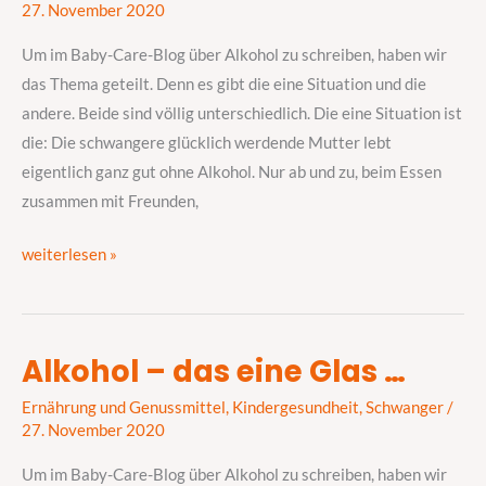
27. November 2020
Ihr
Um im Baby-Care-Blog über Alkohol zu schreiben, haben wir
Problem
das Thema geteilt. Denn es gibt die eine Situation und die
selbst
andere. Beide sind völlig unterschiedlich. Die eine Situation ist
…
die: Die schwangere glücklich werdende Mutter lebt
eigentlich ganz gut ohne Alkohol. Nur ab und zu, beim Essen
zusammen mit Freunden,
weiterlesen »
Alkohol – das eine Glas …
Alkohol
–
Ernährung und Genussmittel
,
Kindergesundheit
,
Schwanger
/
das
27. November 2020
eine
Um im Baby-Care-Blog über Alkohol zu schreiben, haben wir
Glas