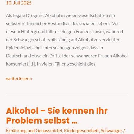
Alkohol
10. Juli 2025
in
Als legale Droge ist Alkohol in vielen Gesellschaften ein
der
selbstverständlicher Bestandteil des sozialen Lebens. Vor
Schwangerschaft
diesem Hintergrund fällt es einigen Frauen schwer, während
der Schwangerschaft vollständig auf Alkohol zu verzichten.
Epidemiologische Untersuchungen zeigen, dass in
Deutschland etwa ein Drittel der schwangeren Frauen Alkohol
konsumiert [1]. In vielen Fällen geschieht dies
weiterlesen »
Alkohol – Sie kennen Ihr
Alkohol
Problem selbst …
–
Sie
Ernährung und Genussmittel
,
Kindergesundheit
,
Schwanger
/
kennen