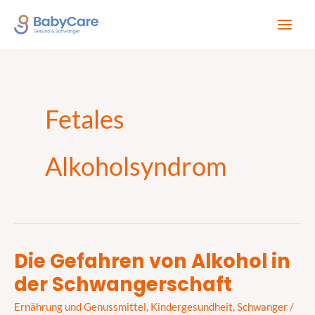
Zum
Inhalt
springen
Fetales
Alkoholsyndrom
Die Gefahren von Alkohol in
Die
der Schwangerschaft
Gefahren
von
Ernährung und Genussmittel
,
Kindergesundheit
,
Schwanger
/