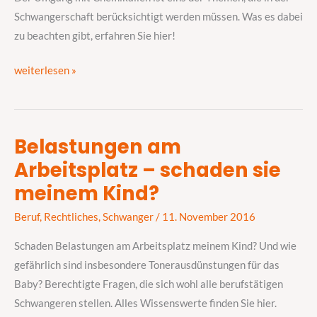
Gefahren
Schwangerschaft berücksichtigt werden müssen. Was es dabei
im
zu beachten gibt, erfahren Sie hier!
Haushalt
weiterlesen »
Belastungen am
Belastungen
Arbeitsplatz – schaden sie
am
Arbeitsplatz
meinem Kind?
–
Beruf
,
Rechtliches
,
Schwanger
/
11. November 2016
schaden
sie
Schaden Belastungen am Arbeitsplatz meinem Kind? Und wie
meinem
gefährlich sind insbesondere Tonerausdünstungen für das
Kind?
Baby? Berechtigte Fragen, die sich wohl alle berufstätigen
Schwangeren stellen. Alles Wissenswerte finden Sie hier.