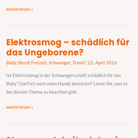
weiterlesen »
Elektrosmog – schädlich für
Elektrosmog
das Ungeborene?
–
schädlich
Baby
,
Beruf
,
Freizeit
,
Schwanger
,
Trend
/
22. April 2016
für
das
Ist Elektrosmog in der Schwangerschaft schädlich für das
Ungeborene?
Baby? Darf ich noch mein Handy benutzen? Lesen Sie, was es
bei diesem Thema zu beachten gibt.
weiterlesen »