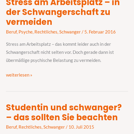
Stress am Arbeitsplatz – in
Stress
der Schwangerschaft zu
am
Arbeitsplatz
vermeiden
–
Beruf
,
Psyche
,
Rechtliches
,
Schwanger
/
5. Februar 2016
in
der
Stress am Arbeitsplatz – das kommt leider auch in der
Schwangerschaft
Schwangerschaft nicht selten vor. Doch gerade dann ist
zu
übermäßige psychische Belastung zu vermeiden.
vermeiden
weiterlesen »
Studentin und schwanger?
Studentin
– das sollten Sie beachten
und
schwanger?
Beruf
,
Rechtliches
,
Schwanger
/
10. Juli 2015
–