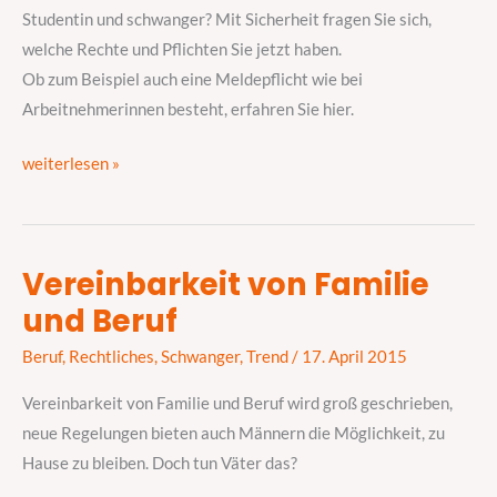
das
Studentin und schwanger? Mit Sicherheit fragen Sie sich,
sollten
welche Rechte und Pflichten Sie jetzt haben.
Sie
Ob zum Beispiel auch eine Meldepflicht wie bei
beachten
Arbeitnehmerinnen besteht, erfahren Sie hier.
weiterlesen »
Vereinbarkeit von Familie
Vereinbarkeit
und Beruf
von
Familie
Beruf
,
Rechtliches
,
Schwanger
,
Trend
/
17. April 2015
und
Beruf
Vereinbarkeit von Familie und Beruf wird groß geschrieben,
neue Regelungen bieten auch Männern die Möglichkeit, zu
Hause zu bleiben. Doch tun Väter das?