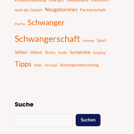
kindesentwicklung
Medikamente
Muttermilch
Neugeborenes
nach der Geburt
Partnerschaft
Schwanger
Psyche
Schwangerschaft
Sport
Sommer
Stillen
Symptome
Stillzeit
Stress
Studie
Säugling
Tipps
Vater
Vorsorgeuntersuchung
Vorsorge
Suche
Suchen