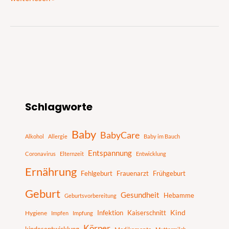
S
Schlagworte
u
c
Baby
BabyCare
h
Alkohol
Allergie
Baby im Bauch
e
Entspannung
Coronavirus
Elternzeit
Entwicklung
n
Ernährung
Fehlgeburt
Frauenarzt
Frühgeburt
Geburt
Gesundheit
Hebamme
Geburtsvorbereitung
Infektion
Kaiserschnitt
Kind
Hygiene
Impfen
Impfung
Körper