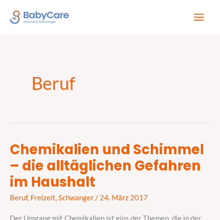
Zum
Inhalt
springen
Beruf
Chemikalien und Schimmel
Chemikalien
– die alltäglichen Gefahren
und
Schimmel
im Haushalt
–
Beruf
,
Freizeit
,
Schwanger
/
24. März 2017
die
alltäglichen
Der Umgang mit Chemikalien ist eins der Themen, die in der