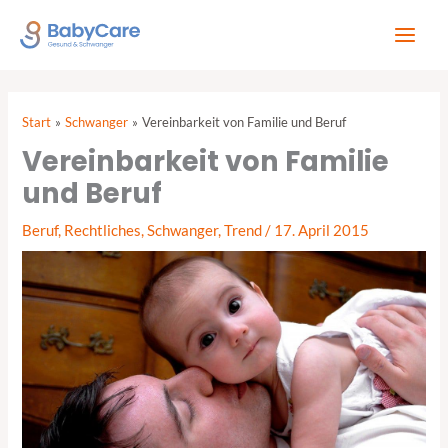
Zum
Inhalt
springen
Start
Schwanger
Vereinbarkeit von Familie und Beruf
Vereinbarkeit von Familie
und Beruf
Beruf
,
Rechtliches
,
Schwanger
,
Trend
/
17. April 2015