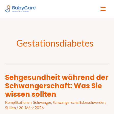
Zum
Inhalt
springen
Gestationsdiabetes
Sehgesundheit während der
Sehgesundheit
Schwangerschaft: Was Sie
während
der
wissen sollten
Schwangerschaft:
Komplikationen
,
Schwanger
,
Schwangerschaftsbeschwerden
,
Was
Stillen
/
20. März 2026
Sie