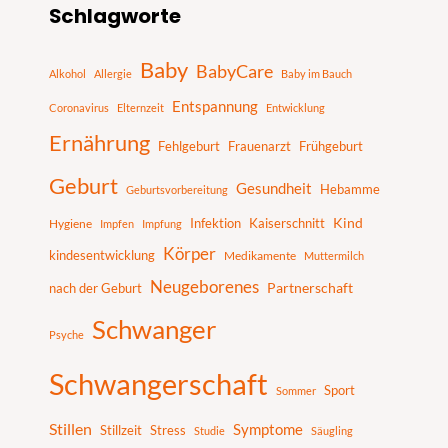
Schlagworte
u
c
Baby
BabyCare
h
Alkohol
Allergie
Baby im Bauch
e
Entspannung
Coronavirus
Elternzeit
Entwicklung
n
Ernährung
Fehlgeburt
Frauenarzt
Frühgeburt
Geburt
Gesundheit
Hebamme
Geburtsvorbereitung
Infektion
Kaiserschnitt
Kind
Hygiene
Impfen
Impfung
Körper
kindesentwicklung
Medikamente
Muttermilch
Neugeborenes
nach der Geburt
Partnerschaft
Schwanger
Psyche
Schwangerschaft
Sport
Sommer
Stillen
Symptome
Stillzeit
Stress
Studie
Säugling