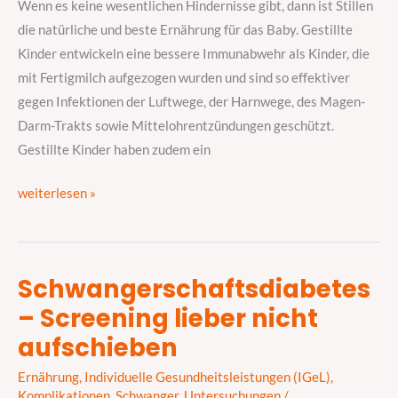
und
Wenn es keine wesentlichen Hindernisse gibt, dann ist Stillen
Kind
die natürliche und beste Ernährung für das Baby. Gestillte
Kinder entwickeln eine bessere Immunabwehr als Kinder, die
mit Fertigmilch aufgezogen wurden und sind so effektiver
gegen Infektionen der Luftwege, der Harnwege, des Magen-
Darm-Trakts sowie Mittelohrentzündungen geschützt.
Gestillte Kinder haben zudem ein
weiterlesen »
Schwangerschaftsdiabetes
Schwangerschaftsdiabetes
– Screening lieber nicht
–
Screening
aufschieben
lieber
Ernährung
,
Individuelle Gesundheitsleistungen (IGeL)
,
nicht
Komplikationen
,
Schwanger
,
Untersuchungen
/