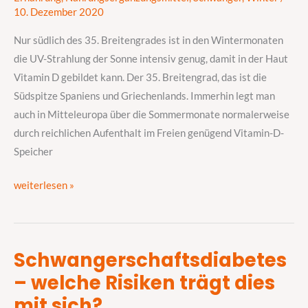
im
10. Dezember 2020
Winter
Nur südlich des 35. Breitengrades ist in den Wintermonaten
ab
die UV-Strahlung der Sonne intensiv genug, damit in der Haut
nach
Vitamin D gebildet kann. Der 35. Breitengrad, das ist die
Andalusien
Südspitze Spaniens und Griechenlands. Immerhin legt man
auch in Mitteleuropa über die Sommermonate normalerweise
durch reichlichen Aufenthalt im Freien genügend Vitamin-D-
Speicher
weiterlesen »
Schwangerschaftsdiabetes
Schwangerschaftsdiabetes
– welche Risiken trägt dies
–
welche
mit sich?