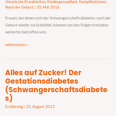
chronische Krankheiten
,
Kindergesundheit
,
Komplikationen
,
das
Nach der Geburt
/
20. Mai 2016
Kind
Frauen, bei denen sich der Schwangerschaftsdiabetes nach der
Geburt wieder zurückbildet, können von den Folgen trotzdem
weiterhin betroffen sein.
weiterlesen »
Alles auf Zucker! Der
Alles
Gestationsdiabetes
auf
Zucker!
(Schwangerschaftsdiabete
Der
s)
Gestationsdiabetes
(Schwangerschaftsdiabetes)
Ernährung
/
21. August 2013