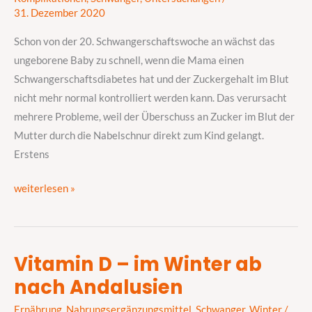
aufschieben
31. Dezember 2020
Schon von der 20. Schwangerschaftswoche an wächst das
ungeborene Baby zu schnell, wenn die Mama einen
Schwangerschaftsdiabetes hat und der Zuckergehalt im Blut
nicht mehr normal kontrolliert werden kann. Das verursacht
mehrere Probleme, weil der Überschuss an Zucker im Blut der
Mutter durch die Nabelschnur direkt zum Kind gelangt.
Erstens
weiterlesen »
Vitamin D – im Winter ab
Vitamin
nach Andalusien
D
–
Ernährung
,
Nahrungsergänzungsmittel
,
Schwanger
,
Winter
/