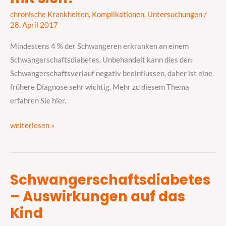
Risiken
chronische Krankheiten
,
Komplikationen
,
Untersuchungen
/
trägt
28. April 2017
dies
mit
Mindestens 4 % der Schwangeren erkranken an einem
sich?
Schwangerschaftsdiabetes. Unbehandelt kann dies den
Schwangerschaftsverlauf negativ beeinflussen, daher ist eine
frühere Diagnose sehr wichtig. Mehr zu diesem Thema
erfahren Sie hier.
weiterlesen »
Schwangerschaftsdiabetes
Schwangerschaftsdiabetes
– Auswirkungen auf das
–
Auswirkungen
Kind
auf