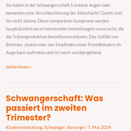
wissen
Sie haben in der Schwangerschaft trockene Augen oder
sollten
bemerken eine Verschlechterung der Sehschärfe? Damit sind
Sie nicht alleine. Diese temporären Symptome werden
hauptsächlich durch hormonelle Umstellungen verursacht, die
die Tränenproduktion beeinflussen können. Das Gefühl von
Brennen, Jucken oder das Empfinden eines Fremdkörpers im
Auge kann auftreten und ist meist vorübergehend.
weiterlesen »
Schwangerschaft: Was
Schwangerschaft:
passiert im zweiten
Was
passiert
Trimester?
im
Kindesentwicklung
,
Schwanger
,
Vorsorge
/
7. Mai 2024
zweiten