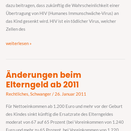
des
dazu beitragen, dass zukünftig die Wahrscheinlichkeit einer
GBA
Übertragung von HIV (Humanes Immunschwäche-Virus) an
das Kind gesenkt wird. HIV ist ein tödlicher Virus, welcher
Zellen des
weiterlesen »
Änderungen beim
Änderungen
Elterngeld ab 2011
beim
Elterngeld
Rechtliches
,
Schwanger
/
26. Januar 2011
ab
2011
Für Nettoeinkommen ab 1.200 Euro und mehr vor der Geburt
des Kindes sinkt künftig die Ersatzrate des Elterngeldes
moderat von 67 auf 65 Prozent (bei Voreinkommen von 1.240
Euro und mehr zu 65 Prozent, bei Voreinkommen von 1.220