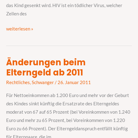
das Kind gesenkt wird. HIV ist ein tödlicher Virus, welcher
Zellen des
weiterlesen »
Änderungen beim
Änderungen
Elterngeld ab 2011
beim
Elterngeld
Rechtliches
,
Schwanger
/
26. Januar 2011
ab
2011
Für Nettoeinkommen ab 1.200 Euro und mehr vor der Geburt
des Kindes sinkt künftig die Ersatzrate des Elterngeldes
moderat von 67 auf 65 Prozent (bei Voreinkommen von 1.240
Euro und mehr zu 65 Prozent, bei Voreinkommen von 1.220
Euro zu 66 Prozent). Der Elterngeldanspruch entfällt künftig
für Elternpaare, die im