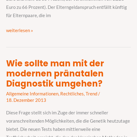
Euro zu 66 Prozent). Der Elterngeldanspruch entfällt künftig
für Elternpaare, die im
weiterlesen »
Wie sollte man mit der
Wie
modernen pränatalen
sollte
man
Diagnostik umgehen?
mit
Allgemeine Informationen
,
Rechtliches
,
Trend
/
der
18. Dezember 2013
modernen
pränatalen
Diese Frage stellt sich im Zuge der immer schneller
Diagnostik
voranschreitenden Möglichkeiten, die die Genetik heutzutage
umgehen?
bietet. Die neuen Tests haben mittlerweile eine