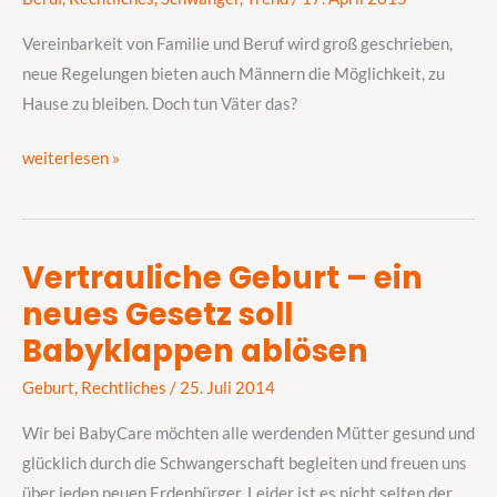
und
Beruf
Vereinbarkeit von Familie und Beruf wird groß geschrieben,
neue Regelungen bieten auch Männern die Möglichkeit, zu
Hause zu bleiben. Doch tun Väter das?
weiterlesen »
Vertrauliche Geburt – ein
Vertrauliche
neues Gesetz soll
Geburt
–
Babyklappen ablösen
ein
Geburt
,
Rechtliches
/
25. Juli 2014
neues
Gesetz
Wir bei BabyCare möchten alle werdenden Mütter gesund und
soll
glücklich durch die Schwangerschaft begleiten und freuen uns
Babyklappen
über jeden neuen Erdenbürger. Leider ist es nicht selten der