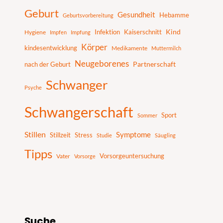
Geburt
Gesundheit
Hebamme
Geburtsvorbereitung
Infektion
Kaiserschnitt
Kind
Hygiene
Impfen
Impfung
Körper
kindesentwicklung
Medikamente
Muttermilch
Neugeborenes
nach der Geburt
Partnerschaft
Schwanger
Psyche
Schwangerschaft
Sport
Sommer
Stillen
Symptome
Stillzeit
Stress
Studie
Säugling
Tipps
Vater
Vorsorgeuntersuchung
Vorsorge
Suche