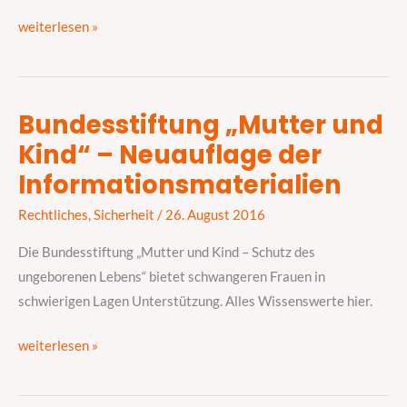
wo
weiterlesen »
beantrage
ich
was?
Bundesstiftung „Mutter und
Bundesstiftung
Kind“ – Neuauflage der
„Mutter
und
Informationsmaterialien
Kind“
Rechtliches
,
Sicherheit
/
26. August 2016
–
Neuauflage
Die Bundesstiftung „Mutter und Kind – Schutz des
der
ungeborenen Lebens“ bietet schwangeren Frauen in
Informationsmaterialien
schwierigen Lagen Unterstützung. Alles Wissenswerte hier.
weiterlesen »