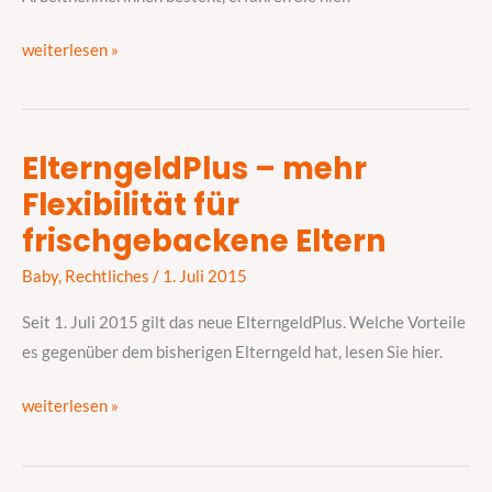
weiterlesen »
ElterngeldPlus – mehr
ElterngeldPlus
Flexibilität für
–
mehr
frischgebackene Eltern
Flexibilität
Baby
,
Rechtliches
/
1. Juli 2015
für
frischgebackene
Seit 1. Juli 2015 gilt das neue ElterngeldPlus. Welche Vorteile
Eltern
es gegenüber dem bisherigen Elterngeld hat, lesen Sie hier.
weiterlesen »