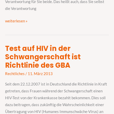
Verantwortung für Sie beide. Das heißt auch, dass Sie selbst
die Verantwortung
weiterlesen »
Test auf HIV in der
Test
Schwangerschaft ist
auf
HIV
Richtlinie des GBA
in
Rechtliches
/
11. März 2013
der
Schwangerschaft
Seit dem 22.12.2007 ist in Deutschland die Richtlinie in Kraft
ist
getreten, dass Frauen während der Schwangerschaft einen
Richtlinie
HIV-Test von der Krankenkasse bezahlt bekommen. Dies soll
des
dazu beitragen, dass zukünftig die Wahrscheinlichkeit einer
GBA
Übertragung von HIV (Humanes Immunschwäche-Virus) an