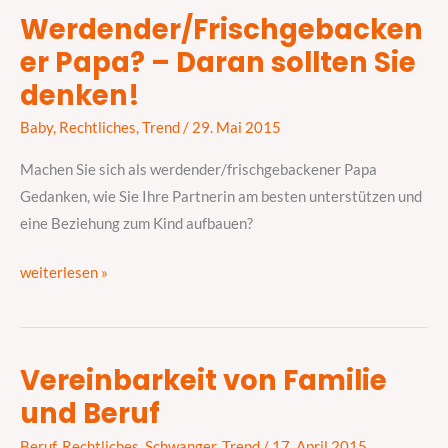
Werdender/Frischgebacken
Werdender/Frischgebackener
er Papa? – Daran sollten Sie
Papa?
–
denken!
Daran
Baby
,
Rechtliches
,
Trend
/
29. Mai 2015
sollten
Sie
Machen Sie sich als werdender/frischgebackener Papa
denken!
Gedanken, wie Sie Ihre Partnerin am besten unterstützen und
eine Beziehung zum Kind aufbauen?
weiterlesen »
Vereinbarkeit von Familie
Vereinbarkeit
und Beruf
von
Familie
Beruf
,
Rechtliches
,
Schwanger
,
Trend
/
17. April 2015