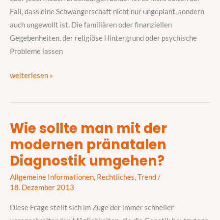
ablösen
Fall, dass eine Schwangerschaft nicht nur ungeplant, sondern
auch ungewollt ist. Die familiären oder finanziellen
Gegebenheiten, der religiöse Hintergrund oder psychische
Probleme lassen
weiterlesen »
Wie sollte man mit der
Wie
modernen pränatalen
sollte
man
Diagnostik umgehen?
mit
Allgemeine Informationen
,
Rechtliches
,
Trend
/
der
18. Dezember 2013
modernen
pränatalen
Diese Frage stellt sich im Zuge der immer schneller
Diagnostik