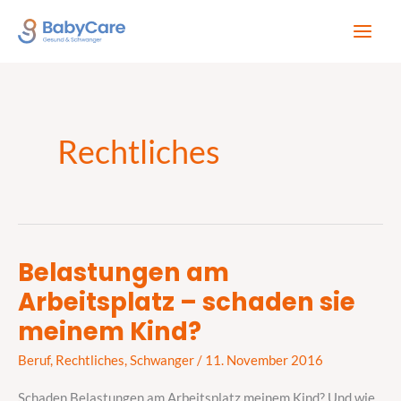
Zum
Inhalt
springen
Rechtliches
Belastungen am
Belastungen
Arbeitsplatz – schaden sie
am
Arbeitsplatz
meinem Kind?
–
Beruf
,
Rechtliches
,
Schwanger
/
11. November 2016
schaden
sie
Schaden Belastungen am Arbeitsplatz meinem Kind? Und wie