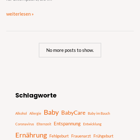
weiterlesen »
No more posts to show.
S
Schlagworte
u
c
Baby
BabyCare
h
Alkohol
Allergie
Baby im Bauch
e
Entspannung
Coronavirus
Elternzeit
Entwicklung
n
Ernährung
Fehlgeburt
Frauenarzt
Frühgeburt