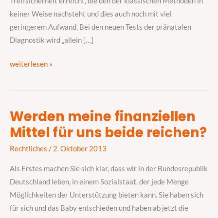
Treffsicherheit erreicht, die den der klassischen Methoden in
keiner Weise nachsteht und dies auch noch mit viel
geringerem Aufwand. Bei den neuen Tests der pränatalen
Diagnostik wird „allein […]
weiterlesen »
Werden meine finanziellen
Werden
Mittel für uns beide reichen?
meine
finanziellen
Rechtliches
/
2. Oktober 2013
Mittel
für
Als Erstes machen Sie sich klar, dass wir in der Bundesrepublik
uns
Deutschland leben, in einem Sozialstaat, der jede Menge
beide
Möglichkeiten der Unterstützung bieten kann. Sie haben sich
reichen?
für sich und das Baby entschieden und haben ab jetzt die