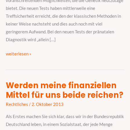
voranschreitenden Möglichkeiten, die die Genetik heutzutage
umgehen?
bietet. Die neuen Tests haben mittlerweile eine
Treffsicherheit erreicht, die den der klassischen Methoden in
keiner Weise nachsteht und dies auch noch mit viel
geringerem Aufwand. Bei den neuen Tests der pränatalen
Diagnostik wird „allein […]
weiterlesen »
Werden meine finanziellen
Werden
Mittel für uns beide reichen?
meine
finanziellen
Rechtliches
/
2. Oktober 2013
Mittel
für
Als Erstes machen Sie sich klar, dass wir in der Bundesrepublik
uns
Deutschland leben, in einem Sozialstaat, der jede Menge