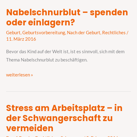
Nabelschnurblut – spenden
Nabelschnurblut
oder einlagern?
–
spenden
Geburt
,
Geburtsvorbereitung
,
Nach der Geburt
,
Rechtliches
/
oder
11. März 2016
einlagern?
Bevor das Kind auf der Welt ist, ist es sinnvoll, sich mit dem
Thema Nabelschnurblut zu beschäftigen.
weiterlesen »
Stress am Arbeitsplatz – in
Stress
der Schwangerschaft zu
am
Arbeitsplatz
vermeiden
–