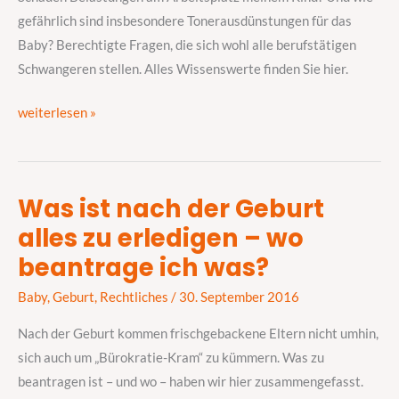
meinem
gefährlich sind insbesondere Tonerausdünstungen für das
Kind?
Baby? Berechtigte Fragen, die sich wohl alle berufstätigen
Schwangeren stellen. Alles Wissenswerte finden Sie hier.
weiterlesen »
Was ist nach der Geburt
Was
alles zu erledigen – wo
ist
nach
beantrage ich was?
der
Baby
,
Geburt
,
Rechtliches
/
30. September 2016
Geburt
alles
Nach der Geburt kommen frischgebackene Eltern nicht umhin,
zu
sich auch um „Bürokratie-Kram“ zu kümmern. Was zu
erledigen
beantragen ist – und wo – haben wir hier zusammengefasst.
–