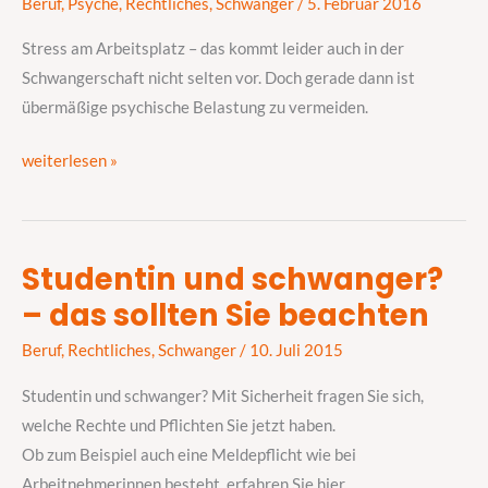
Beruf
,
Psyche
,
Rechtliches
,
Schwanger
/
5. Februar 2016
in
der
Stress am Arbeitsplatz – das kommt leider auch in der
Schwangerschaft
Schwangerschaft nicht selten vor. Doch gerade dann ist
zu
übermäßige psychische Belastung zu vermeiden.
vermeiden
weiterlesen »
Studentin und schwanger?
Studentin
– das sollten Sie beachten
und
schwanger?
Beruf
,
Rechtliches
,
Schwanger
/
10. Juli 2015
–
das
Studentin und schwanger? Mit Sicherheit fragen Sie sich,
sollten
welche Rechte und Pflichten Sie jetzt haben.
Sie
Ob zum Beispiel auch eine Meldepflicht wie bei
beachten
Arbeitnehmerinnen besteht, erfahren Sie hier.