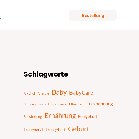
Bestellung
g
S
u
Schlagworte
c
h
Baby
BabyCare
Alkohol
Allergie
e
Entspannung
n
Baby im Bauch
Coronavirus
Elternzeit
Ernährung
Fehlgeburt
Entwicklung
Geburt
Frauenarzt
Frühgeburt