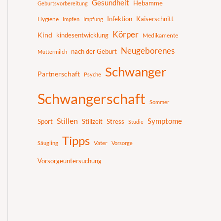
Gesundheit
Hebamme
Geburtsvorbereitung
Infektion
Kaiserschnitt
Hygiene
Impfen
Impfung
Körper
Kind
kindesentwicklung
Medikamente
Neugeborenes
nach der Geburt
Muttermilch
Schwanger
Partnerschaft
Psyche
Schwangerschaft
Sommer
Stillen
Symptome
Sport
Stillzeit
Stress
Studie
Tipps
Vater
Säugling
Vorsorge
Vorsorgeuntersuchung