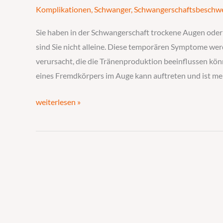
der
Komplikationen
,
Schwanger
,
Schwangerschaftsbeschw
Schwangerschaft:
Was
Sie haben in der Schwangerschaft trockene Augen oder
Sie
sind Sie nicht alleine. Diese temporären Symptome w
wissen
verursacht, die die Tränenproduktion beeinflussen kö
sollten
eines Fremdkörpers im Auge kann auftreten und ist me
weiterlesen »