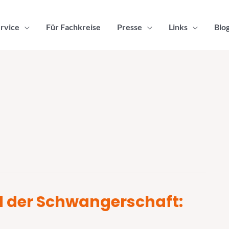
rvice
Für Fachkreise
Presse
Links
Blo
 der Schwangerschaft: