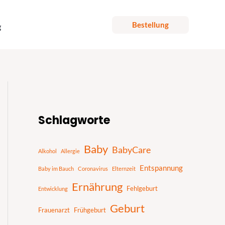
Bestellung
g
S
u
Schlagworte
c
h
Baby
BabyCare
Alkohol
Allergie
e
Entspannung
n
Baby im Bauch
Coronavirus
Elternzeit
Ernährung
Fehlgeburt
Entwicklung
Geburt
Frauenarzt
Frühgeburt