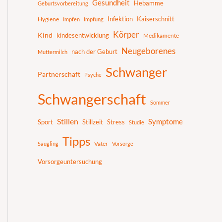
Gesundheit
Hebamme
Geburtsvorbereitung
Infektion
Kaiserschnitt
Hygiene
Impfen
Impfung
Körper
Kind
kindesentwicklung
Medikamente
Neugeborenes
nach der Geburt
Muttermilch
Schwanger
Partnerschaft
Psyche
Schwangerschaft
Sommer
Stillen
Symptome
Sport
Stillzeit
Stress
Studie
Tipps
Vater
Säugling
Vorsorge
Vorsorgeuntersuchung