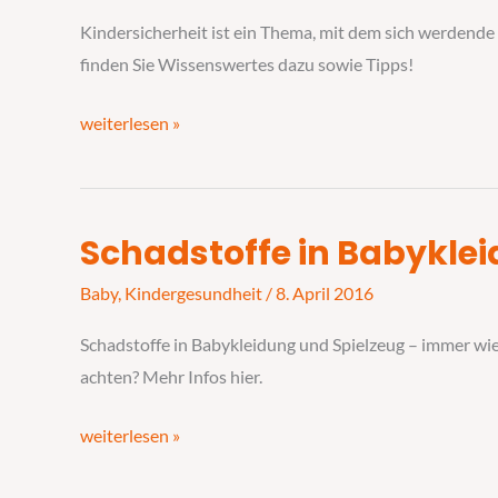
der
Kindersicherheit ist ein Thema, mit dem sich werdende E
sichere
finden Sie Wissenswertes dazu sowie Tipps!
Start
ins
weiterlesen »
Leben
Schadstoffe in Babykle
Schadstoffe
in
Baby
,
Kindergesundheit
/
8. April 2016
Babykleidung
Schadstoffe in Babykleidung und Spielzeug – immer w
und
achten? Mehr Infos hier.
Spielsachen
weiterlesen »