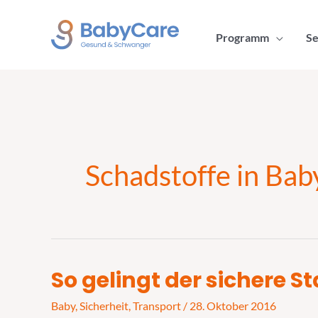
Zum
Inhalt
Programm
Se
springen
Schadstoffe in Bab
So gelingt der sichere St
So
gelingt
Baby
,
Sicherheit
,
Transport
/
28. Oktober 2016