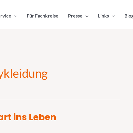
rvice
Für Fachkreise
Presse
Links
Blo
ykleidung
art ins Leben