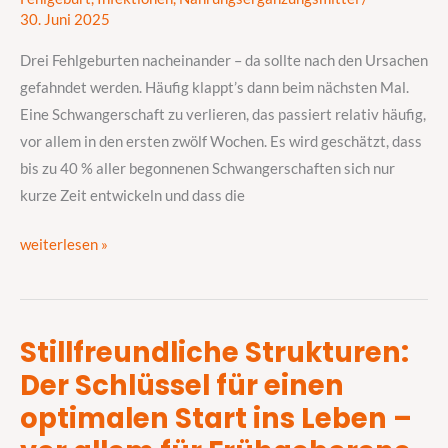
was
30. Juni 2025
kann
dagegen
Drei Fehlgeburten nacheinander – da sollte nach den Ursachen
unternommen
gefahndet werden. Häufig klappt’s dann beim nächsten Mal.
werden?
Eine Schwangerschaft zu verlieren, das passiert relativ häufig,
vor allem in den ersten zwölf Wochen. Es wird geschätzt, dass
bis zu 40 % aller begonnenen Schwangerschaften sich nur
kurze Zeit entwickeln und dass die
weiterlesen »
Stillfreundliche Strukturen:
Stillfreundliche
Der Schlüssel für einen
Strukturen:
Der
optimalen Start ins Leben –
Schlüssel