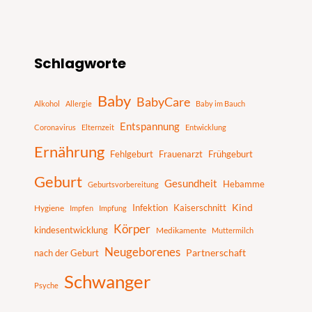
S
Schlagworte
u
c
Baby
BabyCare
h
Alkohol
Allergie
Baby im Bauch
e
Entspannung
Coronavirus
Elternzeit
Entwicklung
n
Ernährung
Fehlgeburt
Frauenarzt
Frühgeburt
Geburt
Gesundheit
Hebamme
Geburtsvorbereitung
Infektion
Kaiserschnitt
Kind
Hygiene
Impfen
Impfung
Körper
kindesentwicklung
Medikamente
Muttermilch
Neugeborenes
nach der Geburt
Partnerschaft
Schwanger
Psyche