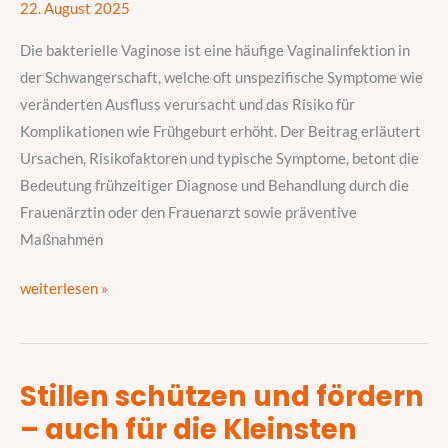
22. August 2025
Symptome
und
Die bakterielle Vaginose ist eine häufige Vaginalinfektion in
Prävention
der Schwangerschaft, welche oft unspezifische Symptome wie
von
veränderten Ausfluss verursacht und das Risiko für
Vaginalinfektionen
Komplikationen wie Frühgeburt erhöht. Der Beitrag erläutert
Ursachen, Risikofaktoren und typische Symptome, betont die
Bedeutung frühzeitiger Diagnose und Behandlung durch die
Frauenärztin oder den Frauenarzt sowie präventive
Maßnahmen
weiterlesen »
Stillen schützen und fördern
Stillen
– auch für die Kleinsten
schützen
und