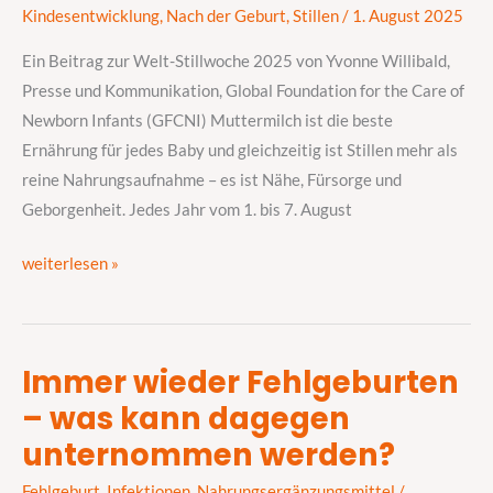
Kindesentwicklung
,
Nach der Geburt
,
Stillen
/
1. August 2025
fördern
–
Ein Beitrag zur Welt-Stillwoche 2025 von Yvonne Willibald,
auch
Presse und Kommunikation, Global Foundation for the Care of
für
Newborn Infants (GFCNI) Muttermilch ist die beste
die
Ernährung für jedes Baby und gleichzeitig ist Stillen mehr als
Kleinsten
reine Nahrungsaufnahme – es ist Nähe, Fürsorge und
Geborgenheit. Jedes Jahr vom 1. bis 7. August
weiterlesen »
Immer wieder Fehlgeburten
Immer
– was kann dagegen
wieder
Fehlgeburten
unternommen werden?
–
Fehlgeburt
,
Infektionen
,
Nahrungsergänzungsmittel
/