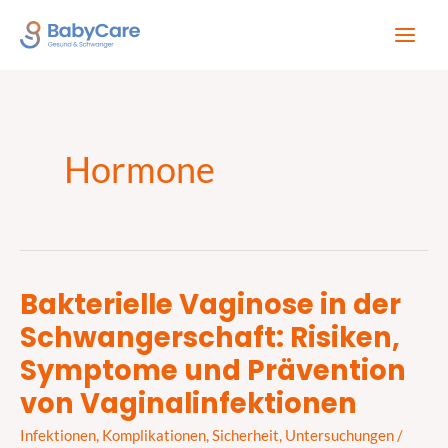
Zum
Inhalt
springen
Hormone
Bakterielle Vaginose in der
Bakterielle
Schwangerschaft: Risiken,
Vaginose
in
Symptome und Prävention
der
von Vaginalinfektionen
Schwangerschaft:
Risiken,
Infektionen
,
Komplikationen
,
Sicherheit
,
Untersuchungen
/