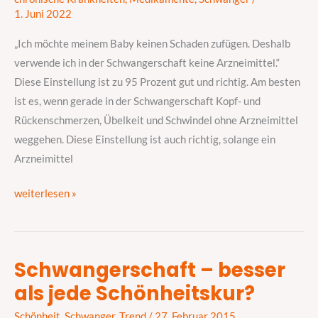
welche
1. Juni 2022
Medikamente
sind
„Ich möchte meinem Baby keinen Schaden zufügen. Deshalb
erlaubt?
verwende ich in der Schwangerschaft keine Arzneimittel.“
Diese Einstellung ist zu 95 Prozent gut und richtig. Am besten
ist es, wenn gerade in der Schwangerschaft Kopf- und
Rückenschmerzen, Übelkeit und Schwindel ohne Arzneimittel
weggehen. Diese Einstellung ist auch richtig, solange ein
Arzneimittel
weiterlesen »
Schwangerschaft – besser
Schwangerschaft
als jede Schönheitskur?
–
besser
Schönheit
,
Schwanger
,
Trend
/
27. Februar 2015