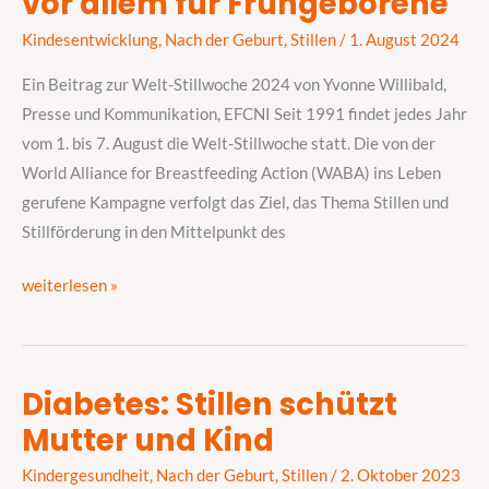
vor allem für Frühgeborene
für
einen
Kindesentwicklung
,
Nach der Geburt
,
Stillen
/
1. August 2024
optimalen
Ein Beitrag zur Welt-Stillwoche 2024 von Yvonne Willibald,
Start
Presse und Kommunikation, EFCNI Seit 1991 findet jedes Jahr
ins
vom 1. bis 7. August die Welt-Stillwoche statt. Die von der
Leben
World Alliance for Breastfeeding Action (WABA) ins Leben
–
gerufene Kampagne verfolgt das Ziel, das Thema Stillen und
vor
Stillförderung in den Mittelpunkt des
allem
für
weiterlesen »
Frühgeborene
Diabetes: Stillen schützt
Diabetes:
Mutter und Kind
Stillen
schützt
Kindergesundheit
,
Nach der Geburt
,
Stillen
/
2. Oktober 2023
Mutter