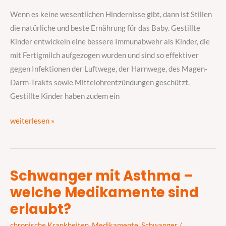
und
Wenn es keine wesentlichen Hindernisse gibt, dann ist Stillen
Kind
die natürliche und beste Ernährung für das Baby. Gestillte
Kinder entwickeln eine bessere Immunabwehr als Kinder, die
mit Fertigmilch aufgezogen wurden und sind so effektiver
gegen Infektionen der Luftwege, der Harnwege, des Magen-
Darm-Trakts sowie Mittelohrentzündungen geschützt.
Gestillte Kinder haben zudem ein
weiterlesen »
Schwanger mit Asthma –
Schwanger
welche Medikamente sind
mit
Asthma
erlaubt?
–
chronische Krankheiten
,
Medikamente
,
Schwanger
/