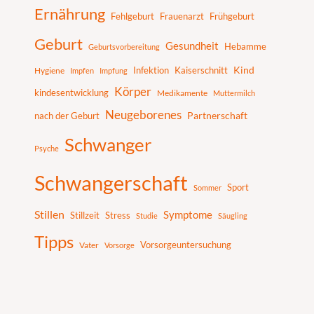
n
Ernährung
Fehlgeburt
Frauenarzt
Frühgeburt
Geburt
Gesundheit
Hebamme
Geburtsvorbereitung
Infektion
Kaiserschnitt
Kind
Hygiene
Impfen
Impfung
Körper
kindesentwicklung
Medikamente
Muttermilch
Neugeborenes
nach der Geburt
Partnerschaft
Schwanger
Psyche
Schwangerschaft
Sport
Sommer
Stillen
Symptome
Stillzeit
Stress
Studie
Säugling
Tipps
Vater
Vorsorgeuntersuchung
Vorsorge