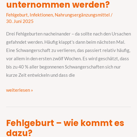
unternommen werden?
–
Fehlgeburt
,
Infektionen
,
Nahrungsergänzungsmittel
/
was
30. Juni 2025
kann
dagegen
Drei Fehlgeburten nacheinander – da sollte nach den Ursachen
unternommen
gefahndet werden. Häufig klappt’s dann beim nächsten Mal.
werden?
Eine Schwangerschaft zu verlieren, das passiert relativ häufig,
vor allem in den ersten zwölf Wochen. Es wird geschätzt, dass
bis zu 40 % aller begonnenen Schwangerschaften sich nur
kurze Zeit entwickeln und dass die
weiterlesen »
Fehlgeburt – wie kommt es
Fehlgeburt
dazu?
–