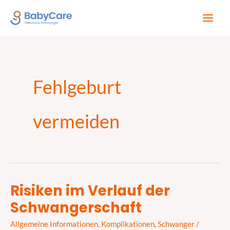
Zum
Inhalt
springen
Fehlgeburt
vermeiden
Risiken im Verlauf der
Risiken
Schwangerschaft
im
Verlauf
Allgemeine Informationen
,
Komplikationen
,
Schwanger
/