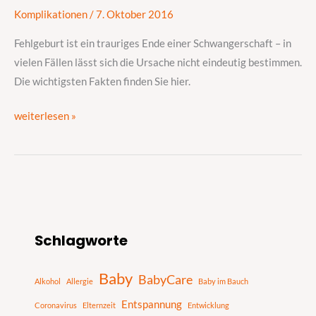
wie
Komplikationen
/
7. Oktober 2016
kommt
es
Fehlgeburt ist ein trauriges Ende einer Schwangerschaft – in
dazu?
vielen Fällen lässt sich die Ursache nicht eindeutig bestimmen.
Die wichtigsten Fakten finden Sie hier.
weiterlesen »
S
Schlagworte
u
c
Baby
BabyCare
h
Alkohol
Allergie
Baby im Bauch
e
Entspannung
Coronavirus
Elternzeit
Entwicklung