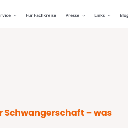
rvice
Für Fachkreise
Presse
Links
Blo
r Schwangerschaft – was