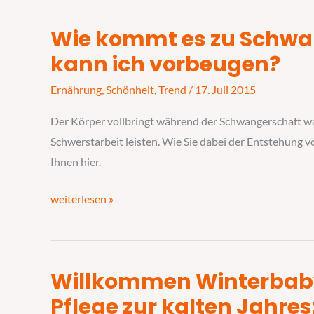
Wie kommt es zu Schwan
Wie
kommt
kann ich vorbeugen?
es
Ernährung
,
Schönheit
,
Trend
/
17. Juli 2015
zu
Schwangerschaftsstreifen?
Der Körper vollbringt während der Schwangerschaft wa
Wie
Schwerstarbeit leisten. Wie Sie dabei der Entstehung 
kann
Ihnen hier.
ich
vorbeugen?
weiterlesen »
Willkommen Winterbaby
Willkommen
Winterbaby!
Pflege zur kalten Jahres