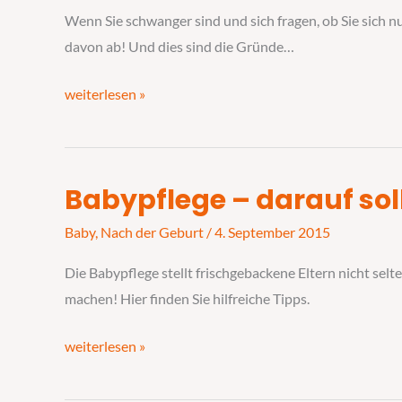
–
Wenn Sie schwanger sind und sich fragen, ob Sie sich n
lieber
davon ab! Und dies sind die Gründe…
verzichten
weiterlesen »
Babypflege – darauf sol
Babypflege
–
Baby
,
Nach der Geburt
/
4. September 2015
darauf
Die Babypflege stellt frischgebackene Eltern nicht sel
sollten
machen! Hier finden Sie hilfreiche Tipps.
Sie
achten
weiterlesen »