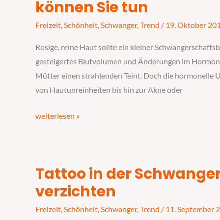
in
können Sie tun
der
Freizeit
,
Schönheit
,
Schwanger
,
Trend
/
19. Oktober 20
Schwangerschaft?
–
Rosige, reine Haut sollte ein kleiner Schwangerschaftsb
das
gesteigertes Blutvolumen und Änderungen im Hormon
können
Mütter einen strahlenden Teint. Doch die hormonelle 
Sie
von Hautunreinheiten bis hin zur Akne oder
tun
weiterlesen »
Tattoo in der Schwanger
Tattoo
in
verzichten
der
Freizeit
,
Schönheit
,
Schwanger
,
Trend
/
11. September 
Schwangerschaft?