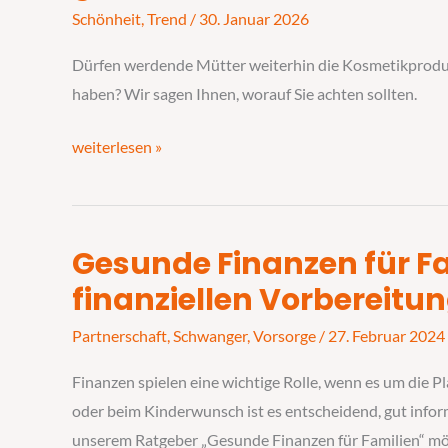
der
Schönheit
,
Trend
/
30. Januar 2026
Schwangerschaft
–
Dürfen werdende Mütter weiterhin die Kosmetikproduk
was
haben? Wir sagen Ihnen, worauf Sie achten sollten.
geht,
was
weiterlesen »
nicht?
Gesunde Finanzen für Fa
Gesunde
Finanzen
finanziellen Vorbereitu
für
Partnerschaft
,
Schwanger
,
Vorsorge
/
27. Februar 2024
Familien:
Tipps
Finanzen spielen eine wichtige Rolle, wenn es um die P
zur
oder beim Kinderwunsch ist es entscheidend, gut informi
finanziellen
unserem Ratgeber „Gesunde Finanzen für Familien“ möc