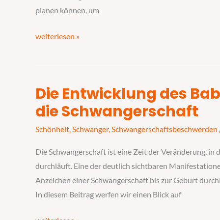
Vorbereitung
planen können, um
weiterlesen »
Die Entwicklung des Bab
Die
Entwicklung
die Schwangerschaft
des
Schönheit
,
Schwanger
,
Schwangerschaftsbeschwerden
Babybauchs:
Eine
Die Schwangerschaft ist eine Zeit der Veränderung, in 
Reise
durchläuft. Eine der deutlich sichtbaren Manifestatio
durch
Anzeichen einer Schwangerschaft bis zur Geburt durch
die
In diesem Beitrag werfen wir einen Blick auf
Schwangerschaft