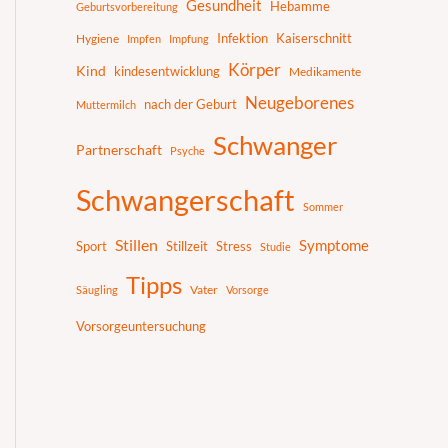
Gesundheit
Hebamme
Geburtsvorbereitung
Infektion
Kaiserschnitt
Hygiene
Impfen
Impfung
Körper
Kind
kindesentwicklung
Medikamente
Neugeborenes
nach der Geburt
Muttermilch
Schwanger
Partnerschaft
Psyche
Schwangerschaft
Sommer
Stillen
Symptome
Sport
Stillzeit
Stress
Studie
Tipps
Vater
Säugling
Vorsorge
Vorsorgeuntersuchung