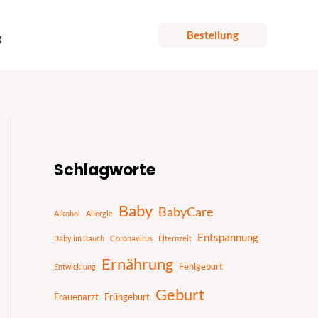
Bestellung
g
S
u
Schlagworte
c
h
Baby
BabyCare
Alkohol
Allergie
e
Entspannung
n
Baby im Bauch
Coronavirus
Elternzeit
Ernährung
Fehlgeburt
Entwicklung
Geburt
Frauenarzt
Frühgeburt