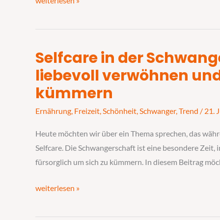
weiterlesen »
Selfcare in der Schwange
Selfcare
in
liebevoll verwöhnen und
der
kümmern
Schwangerschaft:
Ernährung
,
Freizeit
,
Schönheit
,
Schwanger
,
Trend
/
21. 
Sich
selbst
Heute möchten wir über ein Thema sprechen, das währ
liebevoll
Selfcare. Die Schwangerschaft ist eine besondere Zeit, i
verwöhnen
fürsorglich um sich zu kümmern. In diesem Beitrag möch
und
fürsorglich
weiterlesen »
um
sich