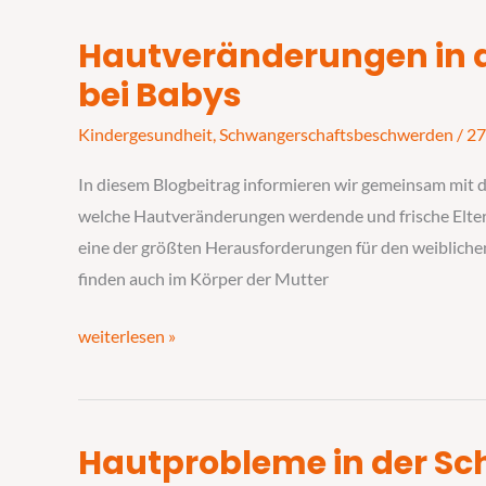
kümmern
Hautveränderungen in 
Hautveränderungen
in
bei Babys
der
Kindergesundheit
,
Schwangerschaftsbeschwerden
/
27
Schwangerschaft
und
In diesem Blogbeitrag informieren wir gemeinsam mit 
bei
welche Hautveränderungen werdende und frische Eltern
Babys
eine der größten Herausforderungen für den weibliche
finden auch im Körper der Mutter
weiterlesen »
Hautprobleme in der Sc
Hautprobleme