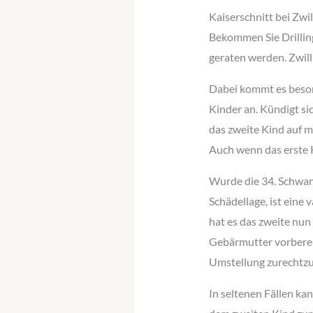
Kaiserschnitt bei Zwi
Bekommen Sie Drilling
geraten werden. Zwil
Dabei kommt es beson
Kinder an. Kündigt sic
das zweite Kind auf m
Auch wenn das erste K
Wurde die 34. Schwang
Schädellage, ist eine
hat es das zweite nun 
Gebärmutter vorbereit
Umstellung zurecht
In seltenen Fällen ka