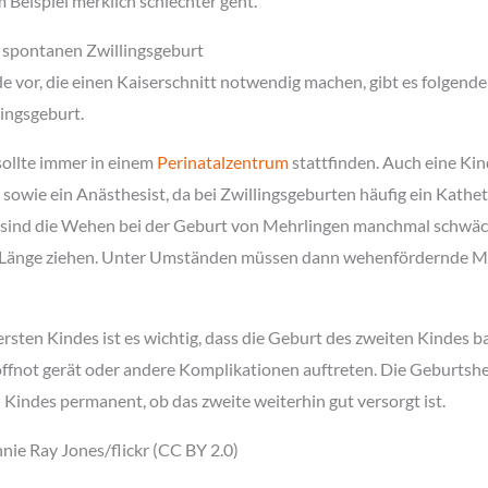
Beispiel merklich schlechter geht.
 spontanen Zwillingsgeburt
 vor, die einen Kaiserschnitt notwendig machen, gibt es folgend
ingsgeburt.
sollte immer in einem
Perinatalzentrum
stattfinden. Auch eine Kind
owie ein Anästhesist, da bei Zwillingsgeburten häufig ein Kathet
sind die Wehen bei der Geburt von Mehrlingen manchmal schwäc
ie Länge ziehen. Unter Umständen müssen dann wehenfördernde Mi
rsten Kindes ist es wichtig, dass die Geburt des zweiten Kindes ba
offnot gerät oder andere Komplikationen auftreten. Die Geburtsh
 Kindes permanent, ob das zweite weiterhin gut versorgt ist.
ie Ray Jones/flickr (CC BY 2.0)