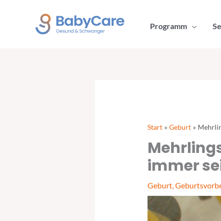
Zum
Inhalt
Programm
Se
springen
Start
Geburt
Mehrlin
Mehrlings
immer se
Geburt
,
Geburtsvorbe