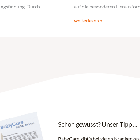
dungsfindung. Durch…
auf die besonderen Herausfo
weiterlesen »
Schon gewusst? Unser Tipp ...
BabyCare gibt’s bei vielen Krankenka