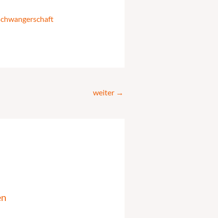
schwangerschaft
weiter
→
en