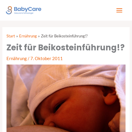
Zum
Inhalt
springen
Start
Ernährung
Zeit für Beikosteinführung!?
Zeit für Beikosteinführung!?
Ernährung
/
7. Oktober 2011