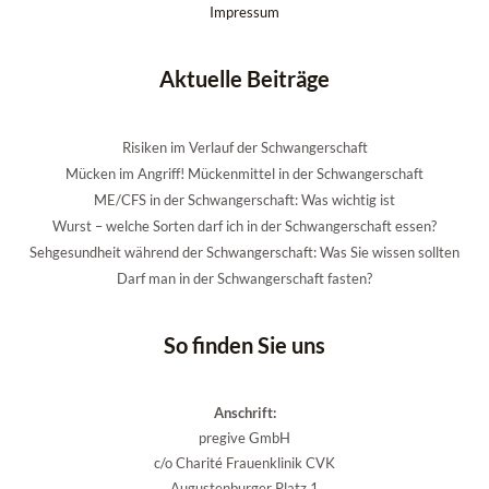
Impressum
Aktuelle Beiträge
Risiken im Verlauf der Schwangerschaft
Mücken im Angriff! Mückenmittel in der Schwangerschaft
ME/CFS in der Schwangerschaft: Was wichtig ist
Wurst – welche Sorten darf ich in der Schwangerschaft essen?
Sehgesundheit während der Schwangerschaft: Was Sie wissen sollten
Darf man in der Schwangerschaft fasten?
So finden Sie uns
Anschrift:
pregive GmbH
c/o Charité Frauenklinik CVK
Augustenburger Platz 1