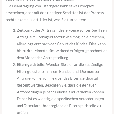
Die Beantragung von Elterngeld kann etwas komplex
erscheinen, aber mit den richtigen Schritten ist der Prozess
recht unkompliziert. Hier ist, was Sie tun sollten:
Zeitpunkt des Antrags
: Idealerweise sollten Sie Ihren
Antrag auf Elterngeld so früh wie möglich einreichen,
allerdings erst nach der Geburt des Kindes. Dies kann
bis zu drei Monate rückwirkend erfolgen, gerechnet ab
dem Monat der Antragstellung.
Elterngeldstelle:
Wenden Sie sich an die zuständige
Elterngeldstelle in Ihrem Bundesland. Die meisten
Anträge können online über das Elterngeldportal
gestellt werden. Beachten Sie, dass die genauen
Anforderungen je nach Bundesland variieren können.
Daher ist es wichtig, die spezifischen Anforderungen
und Formulare Ihrer regionalen Elterngeldstelle zu
prüfen.