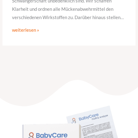
Schwangerschaft unbedenklich sind. Wir schaffen
Klarheit und ordnen alle Mückenabwehrmittel den
verschiedenen Wirkstoffen zu. Darüber hinaus stellen…
weiterlesen »