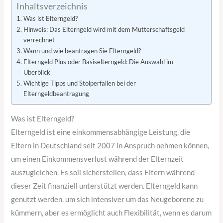
Inhaltsverzeichnis
Was ist Elterngeld?
Hinweis: Das Elterngeld wird mit dem Mutterschaftsgeld
verrechnet
Wann und wie beantragen Sie Elterngeld?
Elterngeld Plus oder Basiselterngeld: Die Auswahl im
Überblick
Wichtige Tipps und Stolperfallen bei der
Elterngeldbeantragung
Was ist Elterngeld?
Elterngeld ist eine einkommensabhängige Leistung, die
Eltern in Deutschland seit 2007 in Anspruch nehmen können,
um einen Einkommensverlust während der Elternzeit
auszugleichen. Es soll sicherstellen, dass Eltern während
dieser Zeit finanziell unterstützt werden. Elterngeld kann
genutzt werden, um sich intensiver um das Neugeborene zu
kümmern, aber es ermöglicht auch Flexibilität, wenn es darum