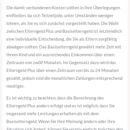
Die damit verbundenen Kosten sollten in Ihre Überlegungen
einfließen, da sich Teilzeitjobs unter Umständen weniger
lohnen, als Sie es sich zunächst vorgestellt haben. Die Wahl
zwischen Elterngeld Plus und Basiselterngeld ist letztendlich
eine individuelle Entscheidung, die Sie als Eltern sorgfältig
abwägen sollten. Das Basiselterngeld gewährt mehr Zeit mit
Ihrem Kind und ein ausreichendes Einkommen über einen
Zeitraum von zwölf Monaten. Im Gegensatz dazu wird das
Elterngeld Plus über einen Zeitraum von bis zu 24 Monaten
gezahlt, jedoch sind die monatlichen Zahlungen entsprechend
niedriger.
Es ist wichtig zu beachten, dass die Berechnung des
Elterngeld Plus anders erfolgt und es ist möglich, dass Sie
insgesamt mehr Leistungen erhalten als mit dem
Basiselterngeld. Wenn Sie Ihre Meinung ändern oder Ihre
Situation sich ändert, können Sie relativ einfach zwischen den