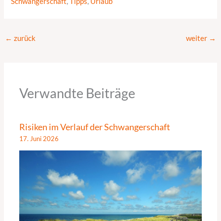
Schwangerschaft
,
Tipps
,
Urlaub
←
zurück
weiter
→
Verwandte Beiträge
Risiken im Verlauf der Schwangerschaft
17. Juni 2026