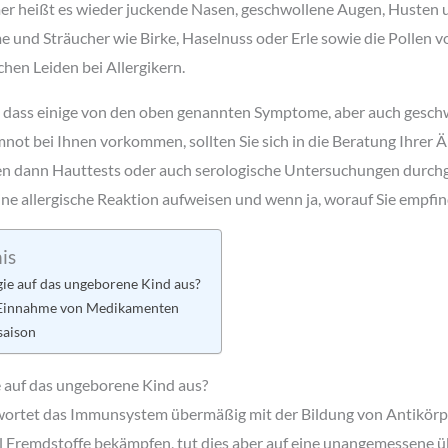
r heißt es wieder juckende Nasen, geschwollene Augen, Husten u
 und Sträucher wie Birke, Haselnuss oder Erle sowie die Pollen 
hen Leiden bei Allergikern.
, dass einige von den oben genannten Symptome, aber auch gesch
ot bei Ihnen vorkommen, sollten Sie sich in die Beratung Ihrer Är
n dann Hauttests oder auch serologische Untersuchungen durchg
eine allergische Reaktion aufweisen und wenn ja, worauf Sie empfind
is
rgie auf das ungeborene Kind aus?
 Einnahme von Medikamenten
saison
ie auf das ungeborene Kind aus?
ntwortet das Immunsystem übermäßig mit der Bildung von Antikörp
ll Fremdstoffe bekämpfen, tut dies aber auf eine unangemessene ü