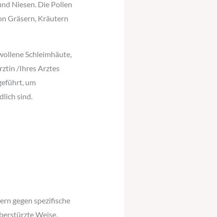
nd Niesen. Die Pollen
von Gräsern, Kräutern
wollene Schleimhäute,
ztin /Ihres Arztes
eführt, um
lich sind.
ern gegen spezifische
berstürzte Weise,