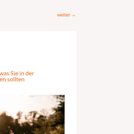
weiter
→
was Sie in der
n sollten