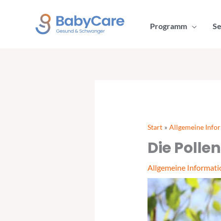
Zum
Inhalt
Programm
Se
springen
Start
Allgemeine Info
Die Pollen
Allgemeine Informat