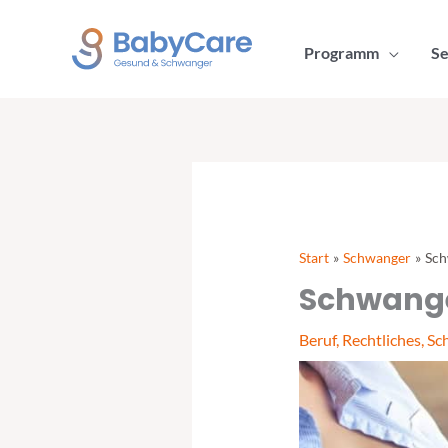
Zum
Inhalt
Programm
Se
springen
Start
Schwanger
Sch
Schwange
Beruf
,
Rechtliches
,
Sc