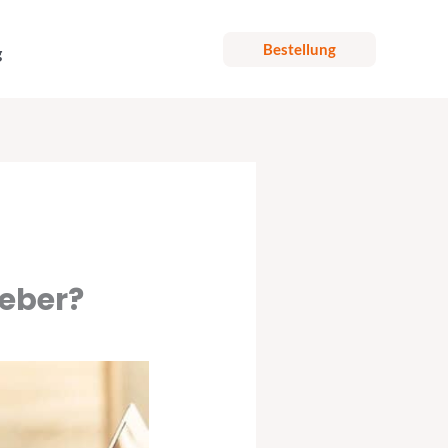
Bestellung
g
geber?