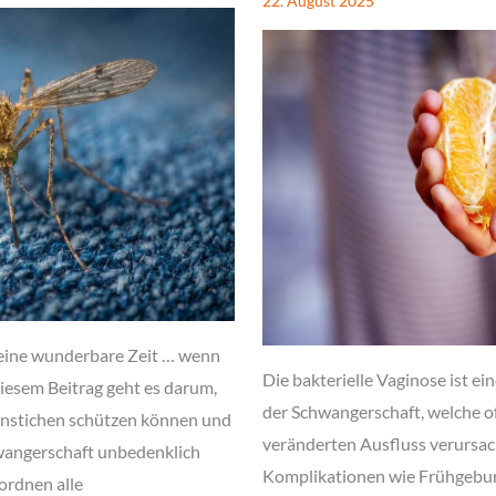
22. August 2025
eine wunderbare Zeit … wenn
Die bakterielle Vaginose ist ei
diesem Beitrag geht es darum,
der Schwangerschaft, welche o
enstichen schützen können und
veränderten Ausfluss verursach
hwangerschaft unbedenklich
Komplikationen wie Frühgeburt
 ordnen alle