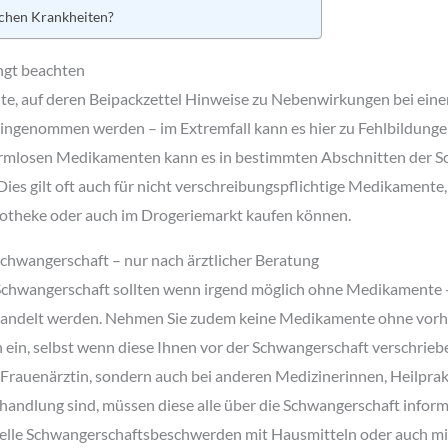
schen Krankheiten?
ngt beachten
e, auf deren Beipackzettel Hinweise zu Nebenwirkungen bei eine
 eingenommen werden – im Extremfall kann es hier zu Fehlbildung
rmlosen Medikamenten kann es in bestimmten Abschnitten der S
s gilt oft auch für nicht verschreibungspflichtige Medikamente, d
otheke oder auch im Drogeriemarkt kaufen können.
chwangerschaft – nur nach ärztlicher Beratung
Schwangerschaft sollten wenn irgend möglich ohne Medikamente 
ehandelt werden. Nehmen Sie zudem keine Medikamente ohne vorh
n ein, selbst wenn diese Ihnen vor der Schwangerschaft verschrieb
er Frauenärztin, sondern auch bei anderen Medizinerinnen, Heilpra
andlung sind, müssen diese alle über die Schwangerschaft inform
elle Schwangerschaftsbeschwerden mit Hausmitteln oder auch m