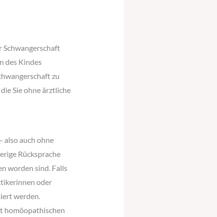
r Schwangerschaft
en des Kindes
chwangerschaft zu
ie Sie ohne ärztliche
– also auch ohne
erige Rücksprache
en worden sind. Falls
ktikerinnen oder
iert werden.
it homöopathischen