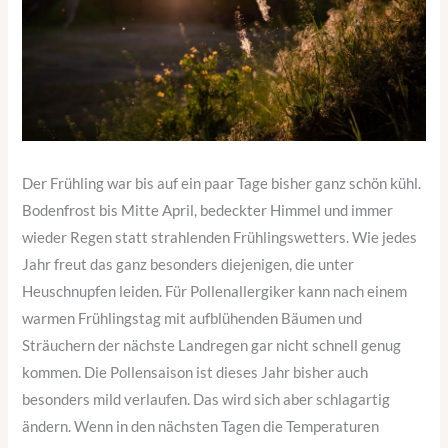
Der Frühling war bis auf ein paar Tage bisher ganz schön kühl.
Bodenfrost bis Mitte April, bedeckter Himmel und immer
wieder Regen statt strahlenden Frühlingswetters. Wie jedes
Jahr freut das ganz besonders diejenigen, die unter
Heuschnupfen leiden. Für Pollenallergiker kann nach einem
warmen Frühlingstag mit aufblühenden Bäumen und
Sträuchern der nächste Landregen gar nicht schnell genug
kommen. Die Pollensaison ist dieses Jahr bisher auch
besonders mild verlaufen. Das wird sich aber schlagartig
ändern. Wenn in den nächsten Tagen die Temperaturen