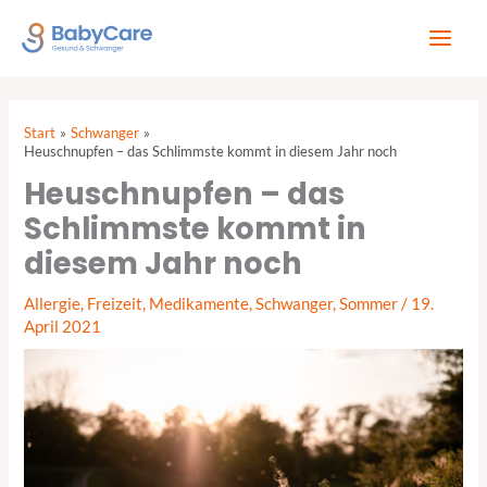
Zum
Inhalt
springen
Start
Schwanger
Heuschnupfen – das Schlimmste kommt in diesem Jahr noch
Heuschnupfen – das
Schlimmste kommt in
diesem Jahr noch
Allergie
,
Freizeit
,
Medikamente
,
Schwanger
,
Sommer
/
19.
April 2021