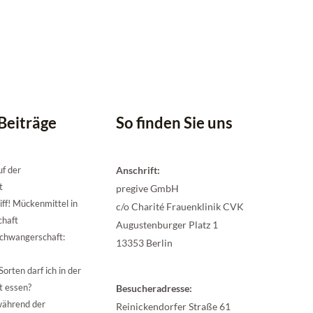
Beiträge
So finden Sie uns
uf der
Anschrift:
t
pregive GmbH
ff! Mückenmittel in
c/o Charité Frauenklinik CVK
chaft
Augustenburger Platz 1
chwangerschaft:
13353 Berlin
orten darf ich in der
t essen?
Besucheradresse:
während der
Reinickendorfer Straße 61