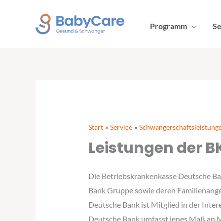
Zum
Inhalt
Programm
Se
springen
Start
Service
Schwangerschaftsleistung
Leistungen der B
Die Betriebskrankenkasse Deutsche Ban
Bank Gruppe sowie deren Familienange
Deutsche Bank ist Mitglied in der Int
Deutsche Bank umfasst jenes Maß an M