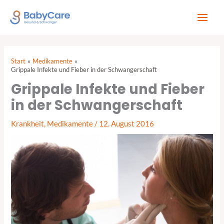
Zum
Inhalt
springen
Start
Medikamente
Grippale Infekte und Fieber in der Schwangerschaft
Grippale Infekte und Fieber
in der Schwangerschaft
Krankheit
,
Medikamente
/
12. August 2016