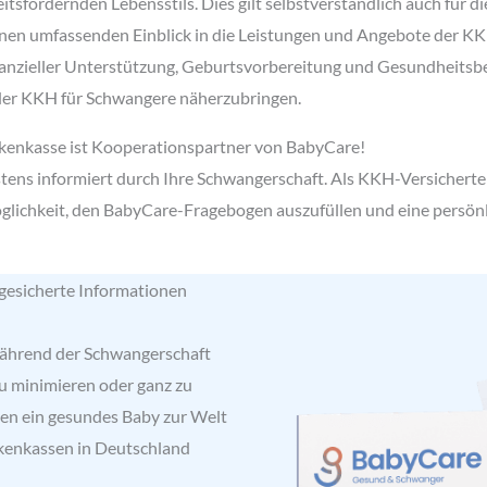
itsfördernden Lebensstils. Dies gilt selbstverständlich auch für d
en umfassenden Einblick in die Leistungen und Angebote der KK
anzieller Unterstützung, Geburtsvorbereitung und Gesundheitsber
der KKH für Schwangere näherzubringen.
enkasse ist Kooperationspartner von BabyCare!
ens informiert durch Ihre Schwangerschaft. Als KKH-Versicherte 
lichkeit, den BabyCare-Fragebogen auszufüllen und eine persön
 gesicherte Informationen
 während der Schwangerschaft
zu minimieren oder ganz zu
en ein gesundes Baby zur Welt
nkenkassen in Deutschland