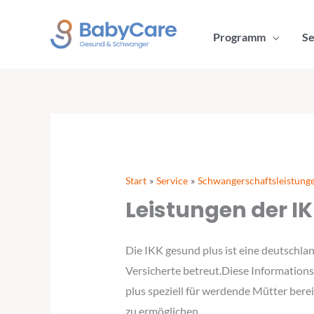
Zum
Inhalt
Programm
Se
springen
Start
Service
Schwangerschaftsleistung
Leistungen der I
Die IKK gesund plus ist eine deutschlan
Versicherte betreut.Diese Informationss
plus speziell für werdende Mütter berei
zu ermöglichen.