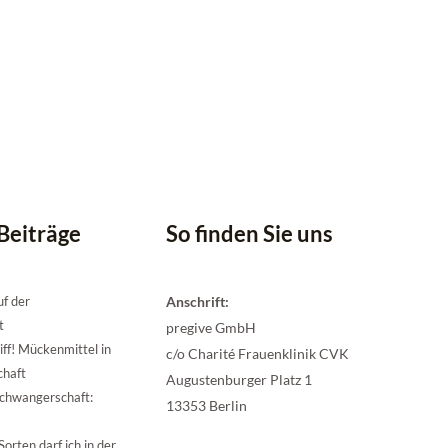
Beiträge
So finden Sie uns
uf der
Anschrift:
t
pregive GmbH
ff! Mückenmittel in
c/o Charité Frauenklinik CVK
chaft
Augustenburger Platz 1
chwangerschaft:
13353 Berlin
orten darf ich in der