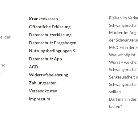
Risiken im Verla
Krankenkassen
Schwangerschaf
Öffentliche Erklärung
Mücken im Angri
Datenschutzerklärung
e, der
der Schwangers
Datenschutz Fragebogen
ME/CFS in der S
Nutzungsbedingungen &
Was wichtig ist
Datenschutz App
Wurst – welche S
und
AGB
Schwangerschaf
r
Widerrufsbelehrung
Sehgesundheit 
Zahlungsarten
Schwangerschaft
Versandkosten
sollten
Impressum
Darf man in der
fasten?