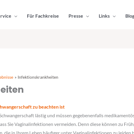
rvice
Für Fachkreise
Presse
Links
Blo
ebnisse
Infektionskrankheiten
eiten
chwangerschaft zu beachten ist
r Schwangerschaft lästig und müssen gegebenenfalls medikamentös
dass Sie Vaginalinfektionen vermeiden. Denn diese können zu Früh
 die in Ihrem Leben häufiger unter Vaginalinfektionen zu leiden 