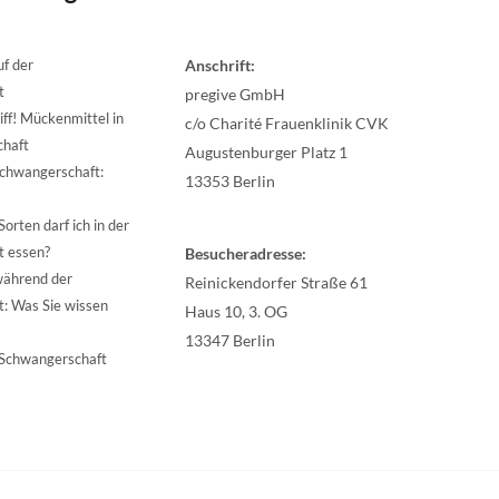
uf der
Anschrift:
t
pregive GmbH
ff! Mückenmittel in
c/o Charité Frauenklinik CVK
chaft
Augustenburger Platz 1
chwangerschaft:
13353 Berlin
orten darf ich in der
t essen?
Besucheradresse:
während der
Reinickendorfer Straße 61
: Was Sie wissen
Haus 10, 3. OG
13347 Berlin
 Schwangerschaft